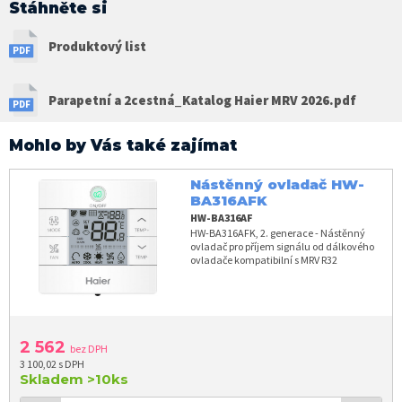
Stáhněte si
Produktový list
Parapetní a 2cestná_Katalog Haier MRV 2026.pdf
Mohlo by Vás také zajímat
Nástěnný ovladač HW-
BA316AFK
HW-BA316AF
HW-BA316AFK, 2. generace - Nástěnný
ovladač pro příjem signálu od dálkového
ovladače kompatibilní s MRV R32
2 562
bez DPH
3 100,02 s DPH
Skladem
>10ks