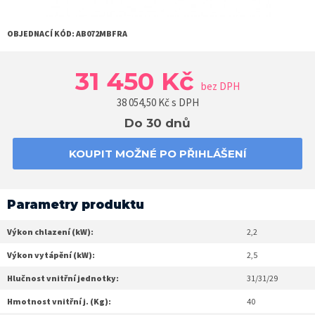
OBJEDNACÍ KÓD:
AB072MBFRA
31 450 Kč
bez DPH
38 054,50
Kč s DPH
Do 30 dnů
KOUPIT MOŽNÉ PO PŘIHLÁŠENÍ
Parametry produktu
Výkon chlazení (kW):
2,2
Výkon vytápění (kW):
2,5
Hlučnost vnitřní jednotky:
31/31/29
Hmotnost vnitřní j. (Kg):
40