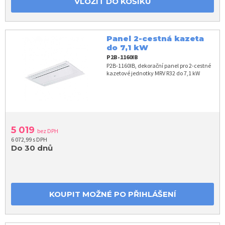
VLOŽIT DO KOŠÍKU
Panel 2-cestná kazeta
do 7,1 kW
P2B-1160IB
P2B-1160IB, dekorační panel pro 2-cestné
kazetové jednotky MRV R32 do 7,1 kW
5 019
bez DPH
6 072,99 s DPH
Do 30 dnů
KOUPIT MOŽNÉ PO PŘIHLÁŠENÍ