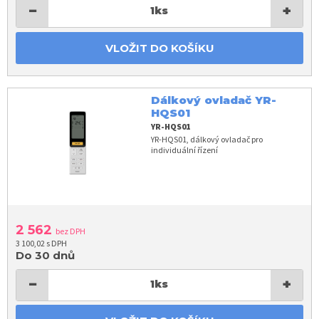
−
+
1
ks
VLOŽIT DO KOŠÍKU
Dálkový ovladač YR-
HQS01
YR-HQS01
YR-HQS01, dálkový ovladač pro
individuální řízení
2 562
bez DPH
3 100,02 s DPH
Do 30 dnů
−
+
1
ks