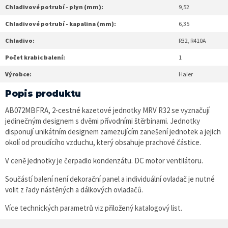
Chladivové potrubí - plyn (mm):
9,52
Chladivové potrubí - kapalina (mm):
6,35
Chladivo:
R32, R410A
Počet krabic balení:
1
Výrobce:
Haier
Popis produktu
AB072MBFRA, 2-cestné kazetové jednotky MRV R32 se vyznačují
jedinečným designem s dvěmi přívodními štěrbinami. Jednotky
disponují unikátním designem zamezujícím zanešení jednotek a jejich
okolí od proudícího vzduchu, který obsahuje prachové částice.
V ceně jednotky je čerpadlo kondenzátu. DC motor ventilátoru.
Součástí balení není dekorační panel a individuální ovladač je nutné
volit z řady nástěných a dálkových ovladačů.
Více technických parametrů viz přiložený katalogový list.