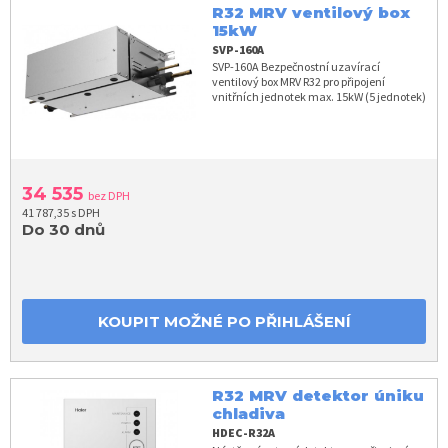
R32 MRV ventilový box
15kW
SVP-160A
SVP-160A Bezpečnostní uzavírací
ventilový box MRV R32 pro připojení
vnitřních jednotek max. 15kW (5 jednotek)
34 535
bez DPH
41 787,35 s DPH
Do 30 dnů
KOUPIT MOŽNÉ PO PŘIHLÁŠENÍ
R32 MRV detektor úniku
chladiva
HDEC-R32A