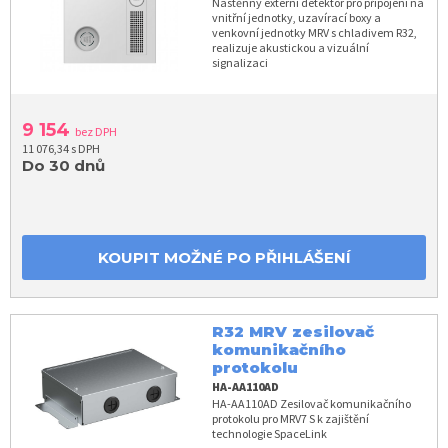
Nástěnný externí detektor pro připojení na
vnitřní jednotky, uzavírací boxy a
venkovní jednotky MRV s chladivem R32,
realizuje akustickou a vizuální
signalizaci
9 154
bez DPH
11 076,34 s DPH
Do 30 dnů
KOUPIT MOŽNÉ PO PŘIHLÁŠENÍ
R32 MRV zesilovač
komunikačního
protokolu
HA-AA110AD
HA-AA110AD Zesilovač komunikačního
protokolu pro MRV7 S k zajištění
technologie SpaceLink