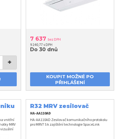
7 637
bez DPH
9 240,77 s DPH
Do 30 dnů
+
KOUPIT MOŽNÉ PO
U
PŘIHLÁŠENÍ
úniku
R32 MRV zesilovač
komunikačního
HA-AA110AD
protokolu
na vnitřní
HA-AA110AD Zesilovač komunikačního protokolu
dnotky MRV
pro MRV7 S k zajištění technologie SpaceLink
 vizuální