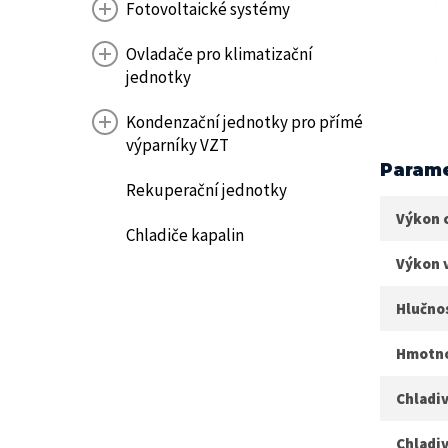
Fotovoltaické systémy
Ovladače pro klimatizační
jednotky
Kondenzační jednotky pro přímé
výparníky VZT
Parame
Rekuperační jednotky
Výkon 
Chladiče kapalin
Výkon 
Hlučnos
Hmotnos
Chladiv
Chladiv