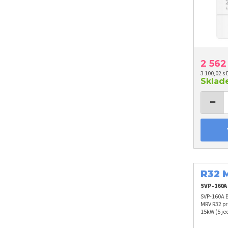
2 56
3 100,02 s
Skla
−
R32 
15k
SVP-160A
SVP-160A B
MRV R32 pr
15kW (5 je