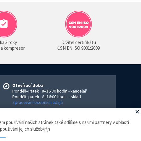
ka 3 roky
Držitel certifikátu
 na kompresor
ČSN EN ISO 9001:2009
Otevírací doba
Pondělí–Pátek 8–16:30 hodin - kancelář
Pondělí–pátek 8–16:00 hodin - sklad
Zpracování osobních údajů
m používání našich stránek také sdílíme s našimi partnery v oblasti
eGhost
.
používání jejich služeb\r\n
ejce povinen vystavit kupujícímu účtenku. Zároveň je povinen
hodin.