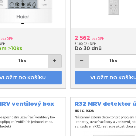
2
2 562
bez DPH
bez DPH
 DPH
3 100,02 s DPH
dem
>10ks
Do 30 dnů
+
−
1
ks
1
ks
VLOŽIT DO KOŠÍKU
VLOŽIT DO KOŠÍK
MRV ventilový box
R32 MRV detektor 
W
chladiva
HDEC-R32A
ezpečnostní uzavírací ventilový box
Nástěnný externí detektor pro připojení 
o připojení vnitřních jednotek max.
jednotky, uzavírací boxy a venkovní je
dnotek)
s chladivem R32, realizuje akustickou a
signalizaci