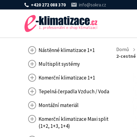
+420 272 088 370
info@sokra.cz
Domů
Nástěnné klimatizace 1+1
2-cestné
Multisplit systémy
Komerční klimatizace 1+1
Tepelná čerpadla Vzduch / Voda
Montážní materiál
Komerční klimatizace Maxi split
(1+2, 1+3, 1+4)