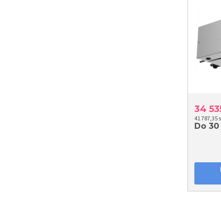
34 5
41 787,35 
Do 30