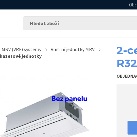
Obc
2-c
MRV (VRF) systémy
Vnitřní jednotky MRV
 kazetové jednotky
R32
OBJEDNA