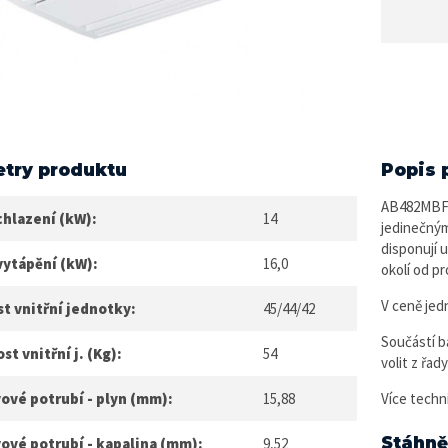
try produktu
Popis 
AB482MBFR
chlazení (kW):
14
jedinečným
disponují 
vytápění (kW):
16,0
okolí od p
V ceně jed
t vnitřní jednotky:
45/44/42
Součástí ba
t vnitřní j. (Kg):
54
volit z řa
ové potrubí - plyn (mm):
15,88
Více techn
Stáhně
ové potrubí - kapalina (mm):
9,52