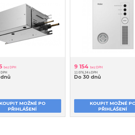
35
9 154
bez DPH
bez DPH
s DPH
11 076,34 s DPH
 dnů
Do 30 dnů
KOUPIT MOŽNÉ PO
KOUPIT MOŽNÉ P
PŘIHLÁŠENÍ
PŘIHLÁŠENÍ