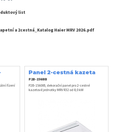
duktový list
apetní a 2cestná_Katalog Haier MRV 2026.pdf
-
Panel 2-cestná kazeta
od 8,0 kW
P2B-1560IB
lní řízení
P2B-1560IB, dekorační panel pro 2-cestné
kazetové jednotky MRV R32 od 8,0 kW