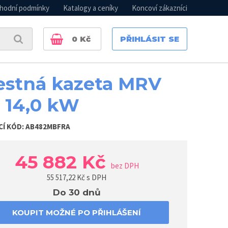
hodní podmínky
Katalogy a ceníky
Koncoví zákazníci
0
Kč
PŘIHLÁSIT SE
estná kazeta MRV
 14,0 kW
CÍ KÓD:
AB482MBFRA
45 882 Kč
bez DPH
55 517,22
Kč s DPH
Do 30 dnů
KOUPIT MOŽNÉ PO PŘIHLÁŠENÍ