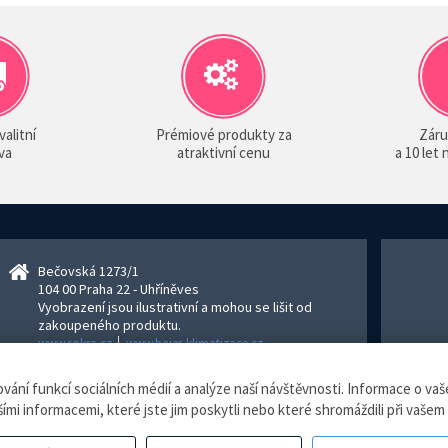
valitní
Prémiové produkty za
Záru
va
atraktivní cenu
a 10 let
Bečovská 1273/1
104 00 Praha 22 - Uhříněves
Vyobrazení jsou ilustrativní a mohou se lišit od
zakoupeného produktu.
www.sokra.cz
│
www.haier-klimatizace.cz
ní funkcí sociálních médií a analýze naší návštěvnosti. Informace o vaše
izace.cz, všechna práva vyhrazena.
Internetový obchod
vytvořilo studio
Blu
ími informacemi, které jste jim poskytli nebo které shromáždili při vašem 
evidence tržeb je zde prováděna v BĚŽNÉM REŽIMU. Podle zákona o evidenci tržeb je prod
ijatou tržbu u správce daně online, v případě technického výpadku pak nejpozději do 48 