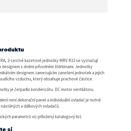
produktu
A, 2-cestné kazetové jednotky MRV R32 se vyznačují
 designem s dvěmi přívodními štěrbinami. Jednotky
unikátním designem zamezujícím zanešení jednotek a jejich
roudícího vzduchu, který obsahuje prachové částice.
notky je čerpadlo kondenzátu. DC motor ventilátoru.
lení není dekorační panel a individuální ovladač je nutné
dy nástěných a dálkových ovladačů.
ických parametrů viz přiložený katalogový list.
te si