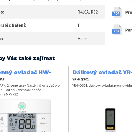
vo:
R410A, R32
Pro
rabic balení:
1
Par
e:
Haier
by Vás také zajímat
ěnný ovladač HW-
Dálkový ovladač YR
6AFK
HQS01
6AF
YR-HQS01
FK, 2. generace - Nástěnný ovladač pro
YR-HQS01, dálkový ovladač pro individuá
nálu od dálkového ovladače
ní s MRV R32