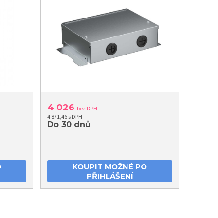
4 026
bez DPH
4 871,46 s DPH
Do 30 dnů
O
KOUPIT MOŽNÉ PO
PŘIHLÁŠENÍ