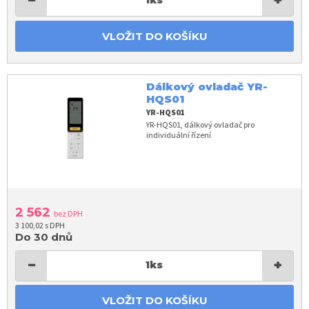
−
+
1
ks
VLOŽIT DO KOŠÍKU
Dálkový ovladač YR-
HQS01
YR-HQS01
YR-HQS01, dálkový ovladač pro
individuální řízení
2 562
bez DPH
3 100,02 s DPH
Do 30 dnů
−
+
1
ks
VLOŽIT DO KOŠÍKU