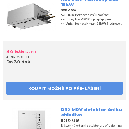
15kW
SVP-160A
SVP-160A Bezpečnostní uzavírací
ventilový box MRV R32 pro připojení
vnitřních jednotek max. 15kW (5 jednotek)
34 535
bez DPH
41 787,35 s DPH
Do 30 dnů
KOUPIT MOŽNÉ PO PŘIHLÁŠENÍ
R32 MRV detektor úniku
chladiva
HDEC-R32A
Nástěnný externí detektor pro připojení na