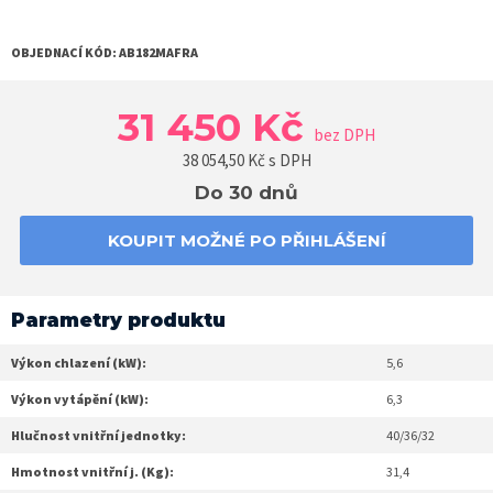
OBJEDNACÍ KÓD:
AB182MAFRA
31 450 Kč
bez DPH
38 054,50
Kč s DPH
Do 30 dnů
KOUPIT MOŽNÉ PO PŘIHLÁŠENÍ
Parametry produktu
Výkon chlazení (kW):
5,6
Výkon vytápění (kW):
6,3
Hlučnost vnitřní jednotky:
40/36/32
Hmotnost vnitřní j. (Kg):
31,4