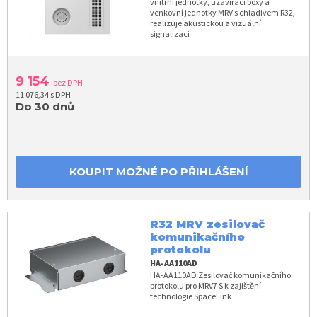
vnitřní jednotky, uzavírací boxy a
venkovní jednotky MRV s chladivem R32,
realizuje akustickou a vizuální
signalizaci
9 154
bez DPH
11 076,34 s DPH
Do 30 dnů
KOUPIT MOŽNÉ PO PŘIHLÁŠENÍ
R32 MRV zesilovač
komunikačního
protokolu
HA-AA110AD
HA-AA110AD Zesilovač komunikačního
protokolu pro MRV7 S k zajištění
technologie SpaceLink