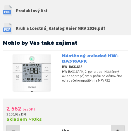
Produktový list
Kruh a 1cestná_Katalog Haier MRV 2026.pdf
Mohlo by Vás také zajímat
Nástěnný ovladač HW-
BA316AFK
HW-BA316AF
HW-BA316AFK, 2. generace - Nástěnný
ovladač pro příjem signálu od dálkového
ovladače kompatibilní s MRV R32
2 562
bez DPH
3 100,02 s DPH
Skladem
>10ks