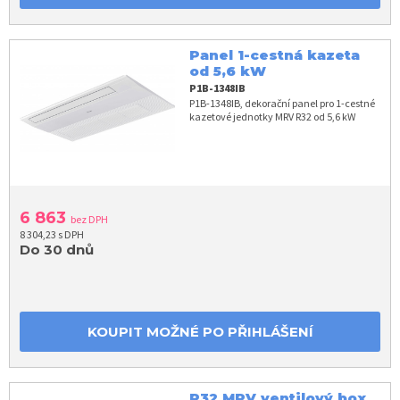
Panel 1-cestná kazeta
od 5,6 kW
P1B-1348IB
P1B-1348IB, dekorační panel pro 1-cestné
kazetové jednotky MRV R32 od 5,6 kW
6 863
bez DPH
8 304,23 s DPH
Do 30 dnů
KOUPIT MOŽNÉ PO PŘIHLÁŠENÍ
R32 MRV ventilový box