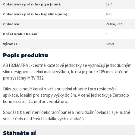
Chladivové potrubí - plyn (mm):
12,7
Chladivové potrubí - kapalina (mm):
6,35
Chladivo:
R410A, R32
Počet krabic balení:
1
Výrobce:
Haier
Popis produktu
AB182MAFRA 1-cestné kazetové jednotky se vyznačují jednoduchým
slim designem a velmi malou výškou, která je pouze 185 mm. Určené
pro systémy MRV R32.
Díky zcela nové konstrukci jsou velmi vhodné i pro residenční
aplikace. Ideální pro stropy výšky do 3m. V ceně jednotky je čerpadlo
kondenzátu. DC motor ventilátoru.
Součástí balení není dekorační panel a individuální ovladač a je nutné
volit z řady nástěných a dálkových ovladačů.
Stáhněte si