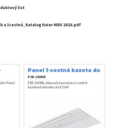
duktový list
h a 1cestná_Katalog Haier MRV 2026.pdf
-
Panel 1-cestná kazeta do
4,5 kW
P1B-1028IB
lní řízení
P1B-1028IB, dekorační panel pro 1-cestné
kazetové jednotky do 4,5 kW