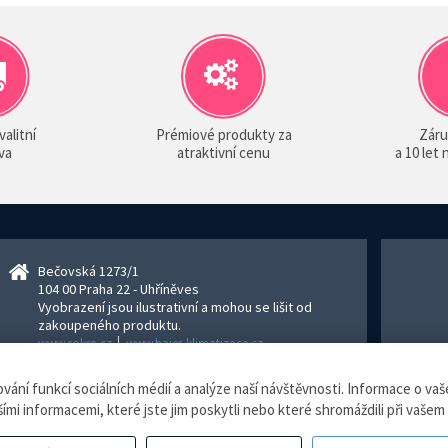
valitní
Prémiové produkty za
Záru
va
atraktivní cenu
a 10 let
Bečovská 1273/1
104 00 Praha 22 - Uhříněves
Vyobrazení jsou ilustrativní a mohou se lišit od
zakoupeného produktu.
www.sokra.cz
│
www.haier-klimatizace.cz
ní funkcí sociálních médií a analýze naší návštěvnosti. Informace o vaše
izace.cz, všechna práva vyhrazena.
Internetový obchod
vytvořilo studio
Blu
ími informacemi, které jste jim poskytli nebo které shromáždili při vašem 
evidence tržeb je zde prováděna v BĚŽNÉM REŽIMU. Podle zákona o evidenci tržeb je prod
ijatou tržbu u správce daně online, v případě technického výpadku pak nejpozději do 48 