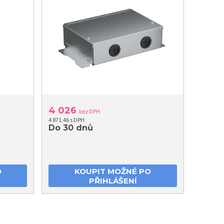
4 026
bez DPH
4 871,46 s DPH
Do 30 dnů
O
KOUPIT MOŽNÉ PO
PŘIHLÁŠENÍ