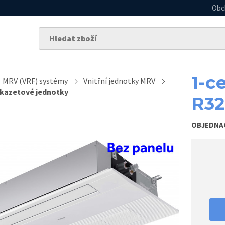
Obc
1-c
MRV (VRF) systémy
Vnitřní jednotky MRV
 kazetové jednotky
R32
OBJEDNA