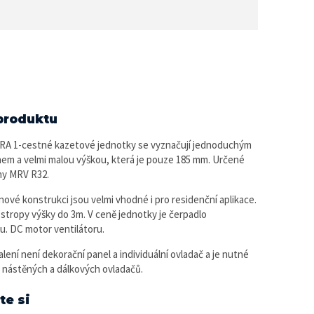
produktu
A 1-cestné kazetové jednotky se vyznačují jednoduchým
nem a velmi malou výškou, která je pouze 185 mm. Určené
my MRV R32.
 nové konstrukci jsou velmi vhodné i pro residenční aplikace.
o stropy výšky do 3m. V ceně jednotky je čerpadlo
. DC motor ventilátoru.
lení není dekorační panel a individuální ovladač a je nutné
dy nástěných a dálkových ovladačů.
te si