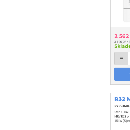
2 56
3 100,02 s
Skla
−
R32 
15k
SVP-160A
SVP-160A B
MRV R32 pr
15kW (5 je