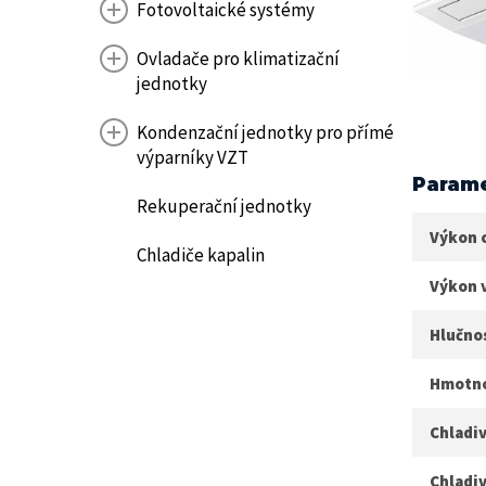
Fotovoltaické systémy
Ovladače pro klimatizační
jednotky
Kondenzační jednotky pro přímé
výparníky VZT
Parame
Rekuperační jednotky
Výkon 
Chladiče kapalin
Výkon 
Hlučnos
Hmotnos
Chladiv
Chladiv