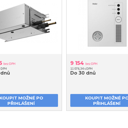
35
9 154
bez DPH
bez DPH
s DPH
11 076,34 s DPH
 dnů
Do 30 dnů
KOUPIT MOŽNÉ PO
KOUPIT MOŽNÉ P
PŘIHLÁŠENÍ
PŘIHLÁŠENÍ