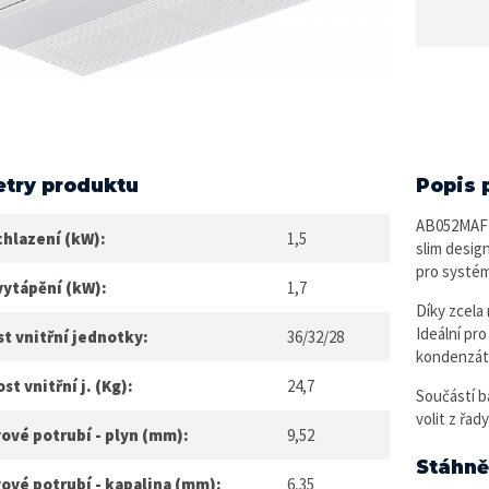
try produktu
Popis 
AB052MAFR
chlazení (kW):
1,5
slim desig
pro systé
vytápění (kW):
1,7
Díky zcela
Ideální pr
t vnitřní jednotky:
36/32/28
kondenzátu
t vnitřní j. (Kg):
24,7
Součástí ba
volit z řa
ové potrubí - plyn (mm):
9,52
Stáhně
ové potrubí - kapalina (mm):
6,35