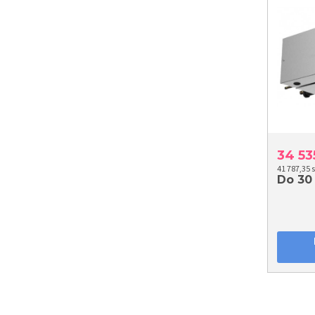
34 5
41 787,35 
Do 30