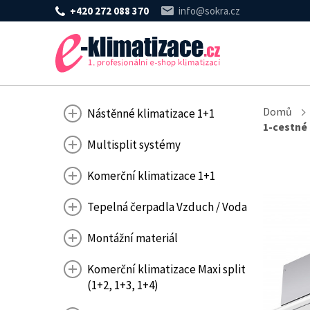
+420 272 088 370
info@sokra.cz
Domů
Nástěnné klimatizace 1+1
1-cestné
Multisplit systémy
Komerční klimatizace 1+1
Tepelná čerpadla Vzduch / Voda
Montážní materiál
Komerční klimatizace Maxi split
(1+2, 1+3, 1+4)