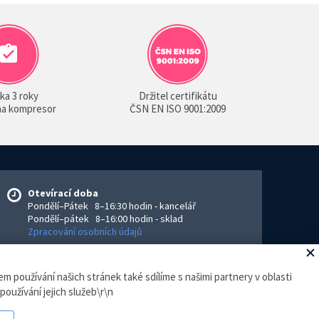
ka 3 roky
Držitel certifikátu
 na kompresor
ČSN EN ISO 9001:2009
Otevírací doba
Pondělí–Pátek 8–16:30 hodin - kancelář
Pondělí–pátek 8–16:00 hodin - sklad
Zpracování osobních údajů
m používání našich stránek také sdílíme s našimi partnery v oblasti
eGhost
.
používání jejich služeb\r\n
ejce povinen vystavit kupujícímu účtenku. Zároveň je povinen
hodin.