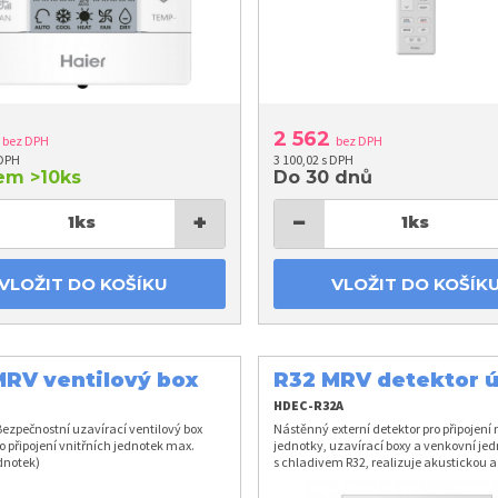
2
2 562
bez DPH
bez DPH
 DPH
3 100,02 s DPH
dem
>10ks
Do 30 dnů
+
−
1
ks
1
ks
VLOŽIT DO KOŠÍKU
VLOŽIT DO KOŠÍK
MRV ventilový box
R32 MRV detektor 
W
chladiva
HDEC-R32A
ezpečnostní uzavírací ventilový box
Nástěnný externí detektor pro připojení 
o připojení vnitřních jednotek max.
jednotky, uzavírací boxy a venkovní je
dnotek)
s chladivem R32, realizuje akustickou a
signalizaci