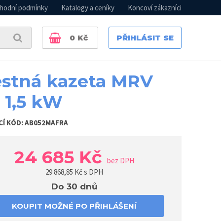
hodní podmínky
Katalogy a ceníky
Koncoví zákazníci
0
Kč
PŘIHLÁSIT SE
estná kazeta MRV
 1,5 kW
CÍ KÓD:
AB052MAFRA
24 685 Kč
bez DPH
29 868,85
Kč s DPH
Do 30 dnů
KOUPIT MOŽNÉ PO PŘIHLÁŠENÍ