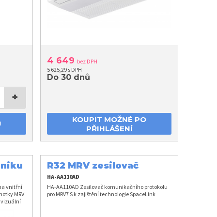
4 649
bez DPH
5 625,29 s DPH
Do 30 dnů
+
KOUPIT MOŽNÉ PO
U
PŘIHLÁŠENÍ
úniku
R32 MRV zesilovač
komunikačního
HA-AA110AD
protokolu
na vnitřní
HA-AA110AD Zesilovač komunikačního protokolu
dnotky MRV
pro MRV7 S k zajištění technologie SpaceLink
 vizuální