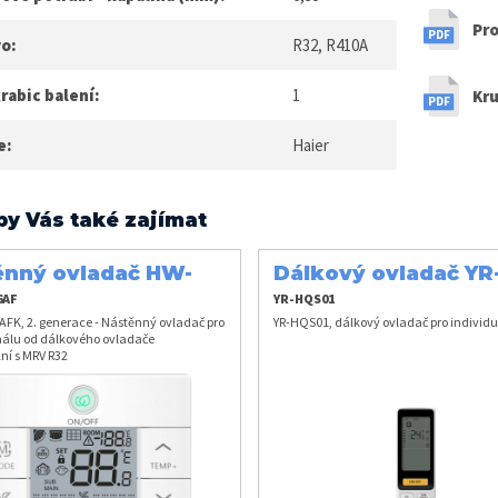
Pro
vo:
R32, R410A
rabic balení:
1
Kru
e:
Haier
by Vás také zajímat
ěnný ovladač HW-
Dálkový ovladač YR
6AFK
HQS01
6AF
YR-HQS01
FK, 2. generace - Nástěnný ovladač pro
YR-HQS01, dálkový ovladač pro individuá
nálu od dálkového ovladače
ní s MRV R32