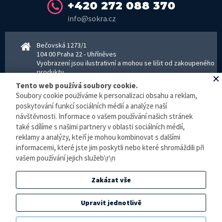
+420 272 088 370
info@sokra.cz
Bečovská 1273/1
104 00 Praha 22 - Uhříněves
Vyobrazení jsou ilustrativní a mohou se lišit od zakoupeného
produktu.
www.sokra.cz
│
www.haier-klimatizace.cz
Tento web používá soubory cookie.
Soubory cookie používáme k personalizaci obsahu a reklam,
poskytování funkcí sociálních médií a analýze naší
Otevírací doba
návštěvnosti. Informace o vašem používání našich stránek
Pondělí–Pátek 8–16:30 hodin - kancelář
také sdílíme s našimi partnery v oblasti sociálních médií,
Pondělí–pátek 8–16:00 hodin - sklad
reklamy a analýzy, kteří je mohou kombinovat s dalšími
Zpracování osobních údajů
informacemi, které jste jim poskytli nebo které shromáždili při
vašem používání jejich služeb\r\n
© E-klimatizace.cz, všechna práva vyhrazena.
Zakázat vše
Internetový obchod
vytvořilo studio
BlueGhost
.
Elektronická evidence tržeb je zde prováděna v BĚŽNÉM REŽIMU. Podle zákona o
Upravit jednotlivě
evidenci tržeb je prodejce povinen vystavit kupujícímu účtenku. Zároveň je povinen
zaevidovat přijatou tržbu u správce daně online, v případě technického výpadku pak