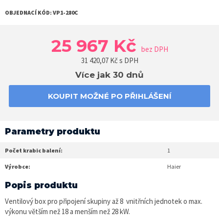
OBJEDNACÍ KÓD:
VP1-280C
25 967 Kč
bez DPH
31 420,07
Kč s DPH
Více jak 30 dnů
KOUPIT MOŽNÉ PO PŘIHLÁŠENÍ
Parametry produktu
Počet krabic balení:
1
Výrobce:
Haier
Popis produktu
Ventilový box pro připojení skupiny až 8 vnitřních jednotek o max.
výkonu větším než 18 a menším než 28 kW.