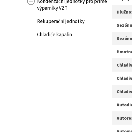
Kondenzační jednotky pro přímé
výparníky VZT
Hlučno
Rekuperační jednotky
Sezónní
Chladiče kapalin
Sezónn
Hmotnos
Chladiv
Chladiv
Chladi
Autodi
Autore
Automa