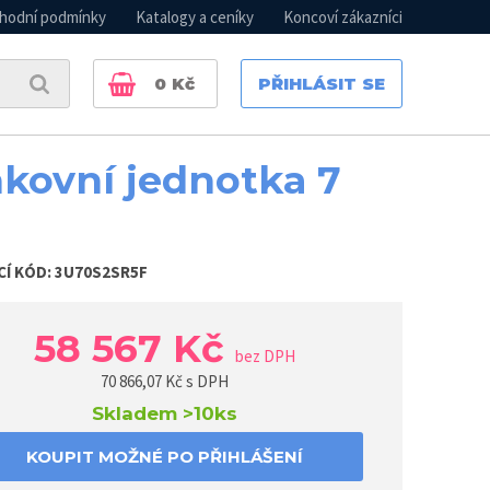
hodní podmínky
Katalogy a ceníky
Koncoví zákazníci
0
Kč
PŘIHLÁSIT SE
kovní jednotka 7
CÍ KÓD:
3U70S2SR5F
58 567 Kč
bez DPH
70 866,07
Kč s DPH
Skladem
>10ks
KOUPIT MOŽNÉ PO PŘIHLÁŠENÍ