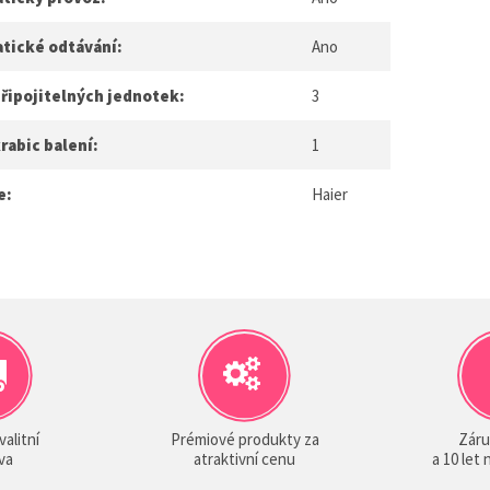
tické odtávání:
Ano
řipojitelných jednotek:
3
rabic balení:
1
e:
Haier
valitní
Prémiové produkty za
Záru
va
atraktivní cenu
a 10 let