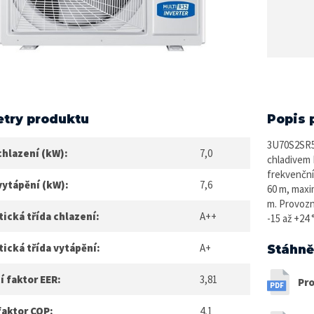
try produktu
Popis 
3U70S2SR5F
chlazení (kW):
7,0
chladivem 
frekvenční
vytápění (kW):
7,6
60 m, maxi
m. Provozn
ická třída chlazení:
A++
-15 až +24 
ická třída vytápění:
A+
Stáhně
í faktor EER:
3,81
Pro
faktor COP:
4,1