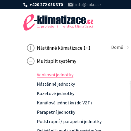
+420 272 088 370
info@sokra.cz
Domů
Nástěnné klimatizace 1+1
Multisplit systémy
Venkovní jednotky
Nástěnné jednotky
Kazetové jednotky
Kanálové jednotky (do VZT)
Parapetní jednotky
Podstropní / parapetní jednotky
Ovládání k multisplit systémům