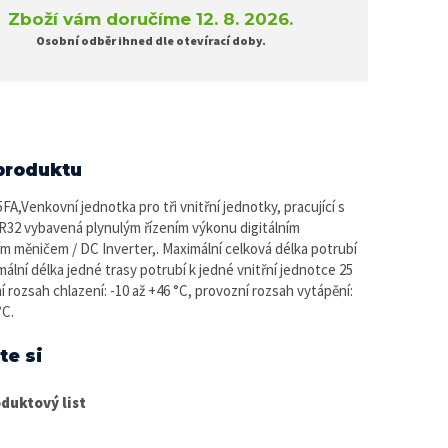
Zboží vám doručíme 12. 8. 2026.
Osobní odběr ihned dle otevírací doby.
produktu
A,Venkovní jednotka pro tři vnitřní jednotky, pracující s
R32 vybavená plynulým řízením výkonu digitálním
m měničem / DC Inverter,. Maximální celková délka potrubí
mální délka jedné trasy potrubí k jedné vnitřní jednotce 25
í rozsah chlazení: -10 až +46 °C, provozní rozsah vytápění:
°C.
te si
duktový list