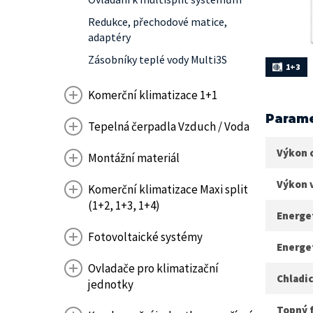
Redukce, přechodové matice,
adaptéry
Zásobníky teplé vody Multi3S
1+3
Komerční klimatizace 1+1
Parame
Tepelná čerpadla Vzduch / Voda
Výkon 
Montážní materiál
Výkon 
Komerční klimatizace Maxi split
(1+2, 1+3, 1+4)
Energet
Fotovoltaické systémy
Energet
Ovladače pro klimatizační
Chladic
jednotky
Topný 