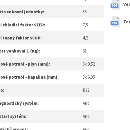
Ven
st venkovní jednotky:
55
Te
 chladicí faktor SEER:
7,5
í topný faktor SCOP:
4,2
t venkovní j. (Kg):
61
ové potrubí - plyn (mm):
3x 9,52
ové potrubí - kapalina (mm):
3x 6,35
vo:
R32
agnostický systém:
Ano
start systém:
Ano
tický provoz:
Ano