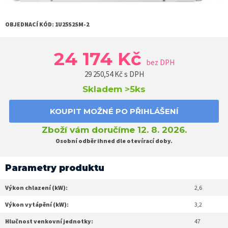
OBJEDNACÍ KÓD:
1U25S2SM-2
24 174 Kč
bez DPH
29 250,54
Kč s DPH
Skladem
>5ks
KOUPIT MOŽNÉ PO PŘIHLÁŠENÍ
Zboží vám doručíme 12. 8. 2026.
Osobní odběr ihned dle otevírací doby.
Parametry produktu
Výkon chlazení (kW):
2,6
Výkon vytápění (kW):
3,2
Hlučnost venkovní jednotky:
47