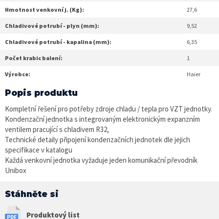
Hmotnost venkovní j. (Kg):
27,6
Chladivové potrubí - plyn (mm):
9,52
Chladivové potrubí - kapalina (mm):
6,35
Počet krabic balení:
1
Výrobce:
Haier
Popis produktu
Kompletní řešení pro potřeby zdroje chladu / tepla pro VZT jednotky.
Kondenzační jednotka s integrovaným elektronickým expanzním
ventilem pracující s chladivem R32,
Technické detaily připojení kondenzačních jednotek dle jejich
specifikace v katalogu
Každá venkovní jednotka vyžaduje jeden komunikační převodník
Unibox
Stáhněte si
Produktový list