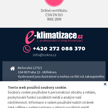
Držitel certifikátu
ČSN EN ISO
9001:2009
+420 272 088 370
info@sokra.cz
Bečovská 1273/1
104 00 Praha 22 - Uhříněves
Vyobrazení jsou ilustrativní a mohou se lišit od zakoupeného
produktu.
www.sokra.cz
│
www.haier-klimatizace.cz
Tento web používá soubory cookie.
Soubory cookie používáme k personalizaci obsahu a reklam,
poskytování funkcí sociálních médií a analýze naší
Otevírací doba
návštěvnosti. Informace o vašem používání našich stránek
Pondělí–Pátek 8–16:30 hodin - kancelář
také sdílíme s našimi partnery v oblasti sociálních médií,