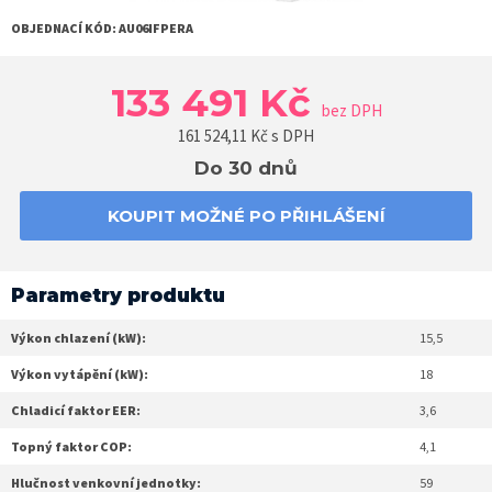
OBJEDNACÍ KÓD:
AU06IFPERA
133 491 Kč
bez DPH
161 524,11
Kč s DPH
Do 30 dnů
KOUPIT MOŽNÉ PO PŘIHLÁŠENÍ
Parametry produktu
Výkon chlazení (kW):
15,5
Výkon vytápění (kW):
18
Chladicí faktor EER:
3,6
Topný faktor COP:
4,1
Hlučnost venkovní jednotky:
59