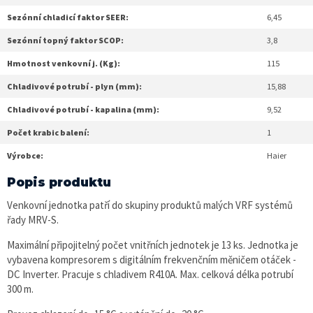
Sezónní chladicí faktor SEER:
6,45
Sezónní topný faktor SCOP:
3,8
Hmotnost venkovní j. (Kg):
115
Chladivové potrubí - plyn (mm):
15,88
Chladivové potrubí - kapalina (mm):
9,52
Počet krabic balení:
1
Výrobce:
Haier
Popis produktu
Venkovní jednotka patří do skupiny produktů malých VRF systémů
řady MRV-S.
Maximální připojitelný počet vnitřních jednotek je 13 ks. Jednotka je
vybavena kompresorem s digitálním frekvenčním měničem otáček -
DC Inverter. Pracuje s chladivem R410A. Max. celková délka potrubí
300 m.