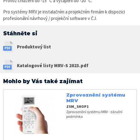
Provoz chlazení do -15 °C a vytápění do -20 °C.
Pro systémy MRV je instalačním a projekčním firmám k dispozici
profesionální návrhový / projekční software v ČJ.
Stáhněte si
Produktový list
Katalogové listy MRV-S 2023.pdf
Mohlo by Vás také zajímat
Zprovoznění systému
MRV
ZSM_SHOP1
Zprovoznění systému MRV - záruční
podmínka