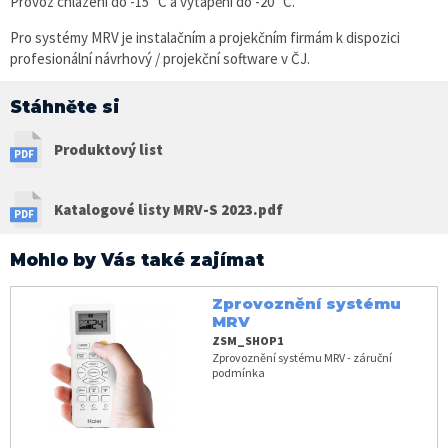
Provoz chlazení do -15 °C a vytápění do -20 °C.
Pro systémy MRV je instalačním a projekčním firmám k dispozici
profesionální návrhový / projekční software v ČJ.
Stáhněte si
Produktový list
Katalogové listy MRV-S 2023.pdf
Mohlo by Vás také zajímat
Zprovoznění systému
MRV
ZSM_SHOP1
Zprovoznění systému MRV - záruční
podmínka