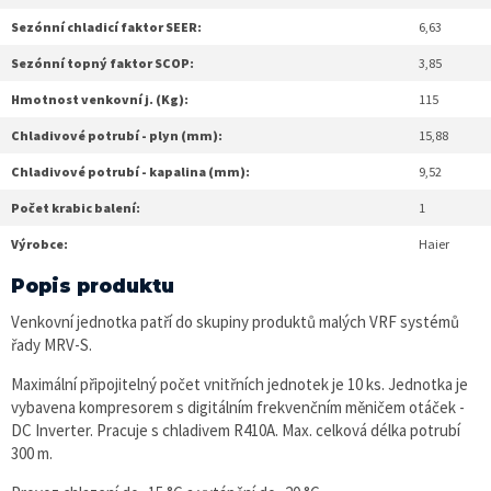
Sezónní chladicí faktor SEER:
6,63
Sezónní topný faktor SCOP:
3,85
Hmotnost venkovní j. (Kg):
115
Chladivové potrubí - plyn (mm):
15,88
Chladivové potrubí - kapalina (mm):
9,52
Počet krabic balení:
1
Výrobce:
Haier
Popis produktu
Venkovní jednotka patří do skupiny produktů malých VRF systémů
řady MRV-S.
Maximální připojitelný počet vnitřních jednotek je 10 ks. Jednotka je
vybavena kompresorem s digitálním frekvenčním měničem otáček -
DC Inverter. Pracuje s chladivem R410A. Max. celková délka potrubí
300 m.