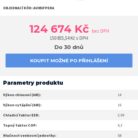
OBJEDNACÍ KÓD:
AU05IFPERA
124 674 Kč
bez DPH
150 855,54
Kč s DPH
Do 30 dnů
KOUPIT MOŽNÉ PO PŘIHLÁŠENÍ
Parametry produktu
Výkon chlazení (kW):
14
Výkon vytápění (kW):
16
Chladicí faktor EER:
3,99
Topný faktor COP:
4,3
Hlučnost venkovní jednotky:
58