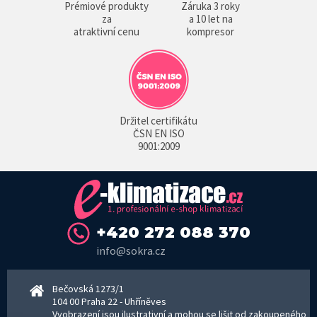
Prémiové produkty
Záruka 3 roky
za
a 10 let na
atraktivní cenu
kompresor
Držitel certifikátu
ČSN EN ISO
9001:2009
+420 272 088 370
info@sokra.cz
Bečovská 1273/1
104 00 Praha 22 - Uhříněves
Vyobrazení jsou ilustrativní a mohou se lišit od zakoupeného