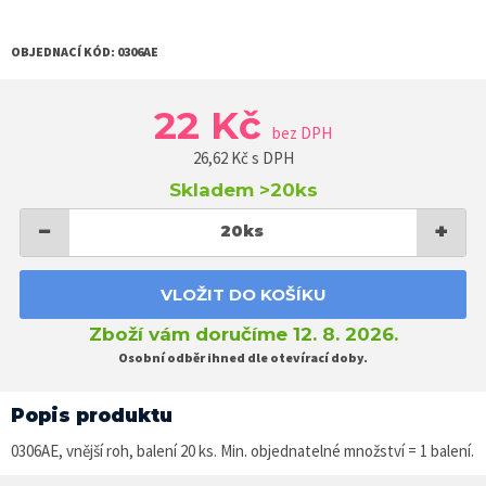
OBJEDNACÍ KÓD:
0306AE
22 Kč
bez DPH
26,62
Kč s DPH
Skladem
>20ks
−
+
20
ks
VLOŽIT DO KOŠÍKU
Zboží vám doručíme 12. 8. 2026.
Osobní odběr ihned dle otevírací doby.
Popis produktu
0306AE, vnější roh, balení 20 ks. Min. objednatelné množství = 1 balení.