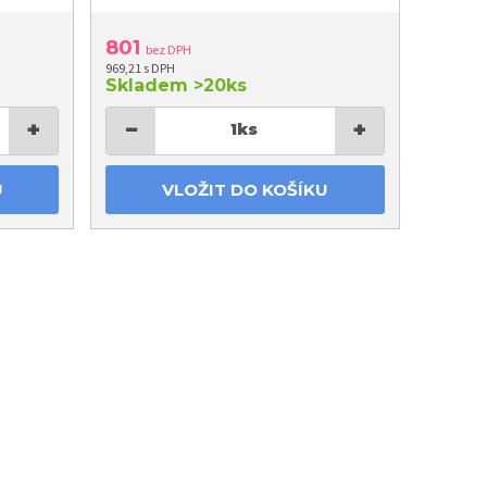
801
bez DPH
969,21 s DPH
Skladem
>20ks
+
−
+
1
ks
U
VLOŽIT DO KOŠÍKU