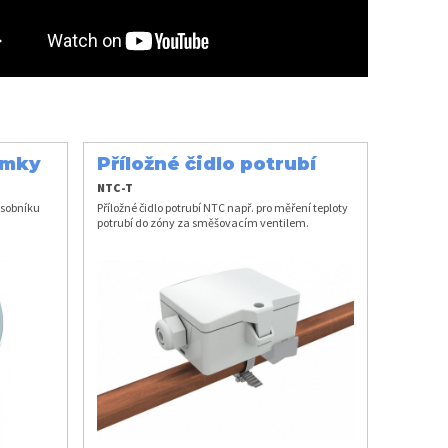
ímky
Příložné čidlo potrubí
NTC
NTC-T
ásobníku
Příložné čidlo potrubí NTC např. pro měření teploty
potrubí do zóny za směšovacím ventilem.