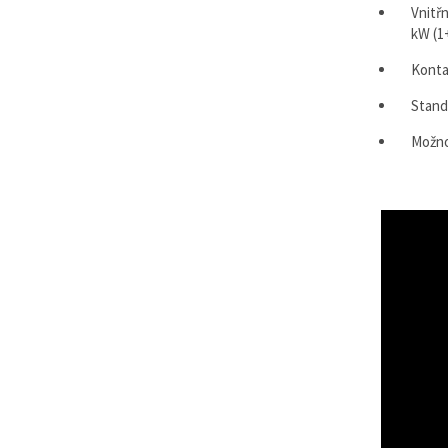
Vnitř
kW (1
Konta
Stand
Možno