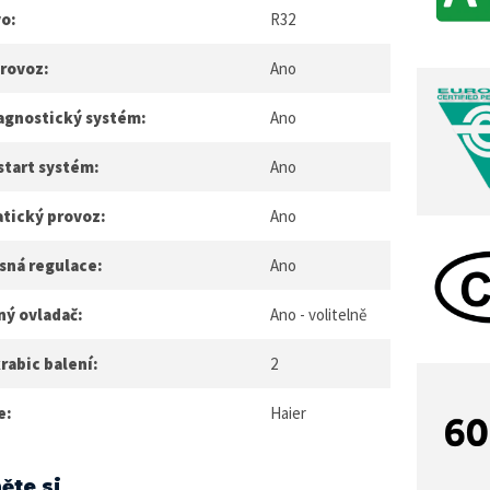
vo:
R32
provoz:
Ano
agnostický systém:
Ano
start systém:
Ano
tický provoz:
Ano
sná regulace:
Ano
ný ovladač:
Ano - volitelně
rabic balení:
2
e:
Haier
ěte si