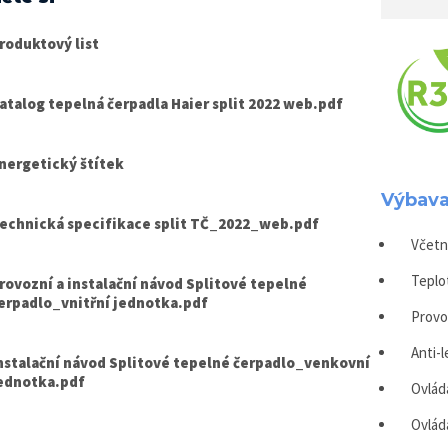
roduktový list
atalog tepelná čerpadla Haier split 2022 web.pdf
nergetický štítek
Výbava
echnická specifikace split TČ_2022_web.pdf
Včetn
Teplot
rovozní a instalační návod Splitové tepelné
erpadlo_vnitřní jednotka.pdf
Provoz
Anti-
nstalační návod Splitové tepelné čerpadlo_venkovní
ednotka.pdf
Ovlád
Ovlád