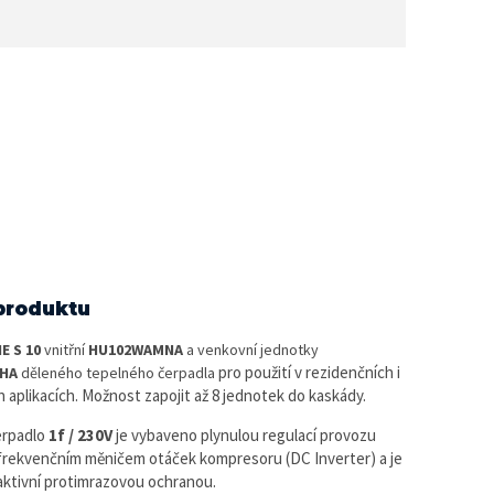
produktu
E S 10
vnitřní
HU102WAMNA
a venkovní jednotky
pro použití v rezidenčních i
HA
děleného tepelného čerpadla
 aplikacích. Možnost zapojit až 8 jednotek do kaskády.
erpadlo
1f / 230V
je vybaveno plynulou regulací provozu
 frekvenčním měničem otáček kompresoru (DC Inverter) a je
ktivní protimrazovou ochranou.