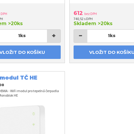
612
z DPH
bez DPH
PH
740,52 s DPH
dem
>20ks
Skladem
>20ks
+
−
1
ks
1
ks
VLOŽIT DO KOŠÍKU
VLOŽIT DO KOŠÍK
 modul TČ HE
1DB
BWA - WiFi modul pro tepelná čerpadla
 Monoblok HE