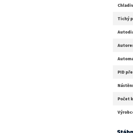
Chladi
Tichý 
Autodi
Autore
Automa
PID pře
Nástěn
Počet k
Výrobc
Stáhn