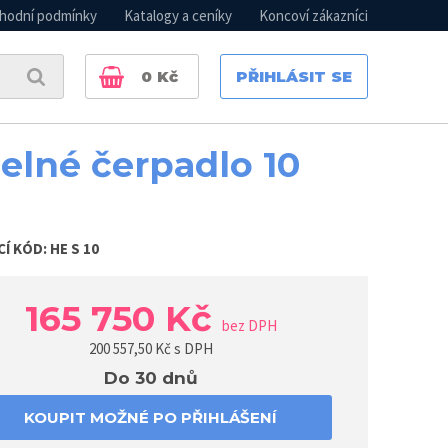
hodní podmínky
Katalogy a ceníky
Koncoví zákazníci
0
Kč
PŘIHLÁSIT SE
elné čerpadlo 10
CÍ KÓD:
HE S 10
165 750 Kč
bez DPH
200 557,50
Kč s DPH
Do 30 dnů
KOUPIT MOŽNÉ PO PŘIHLÁŠENÍ