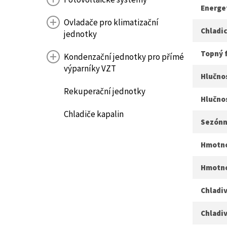
Energet
Ovladače pro klimatizační
Chladic
jednotky
Topný 
Kondenzační jednotky pro přímé
výparníky VZT
Hlučnos
Rekuperační jednotky
Hlučno
Chladiče kapalin
Sezónn
Hmotnos
Hmotnos
Chladiv
Chladiv