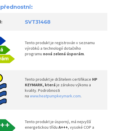
 přednostni:
SVT31468
d:
Tento produkt je registrován v seznamu
výrobků a technologií dotačního
programu
nová zelená úsporám
.
Tento produkt je držitelem certifikace
HP
KEYMARK, která
je zárukou výkonu a
kvality. Podrobnosti
na
www.heatpumpkeymark.com
.
Tento produkt je úsporný, má nejvyšší
energetickou třídu
A+++
, vysoké COP a