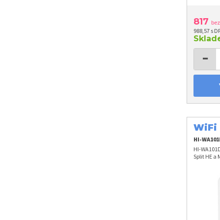
817
be
988,57 s D
Skla
−
WiFi
HI-WA10
HI-WA101D
Split HE a