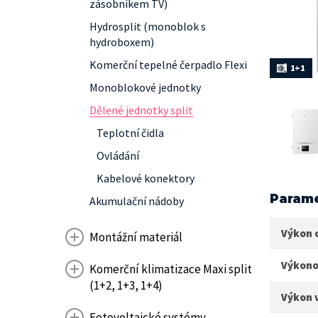
zásobníkem TV)
Hydrosplit (monoblok s
hydroboxem)
Komerční tepelné čerpadlo Flexi
1+1
Monoblokové jednotky
Dělené jednotky split
Teplotní čidla
Ovládání
Kabelové konektory
Parame
Akumulační nádoby
Výkon 
Montážní materiál
Výkono
Komerční klimatizace Maxi split
(1+2, 1+3, 1+4)
Výkon 
Fotovoltaické systémy