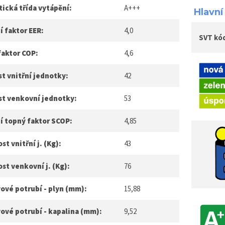
ická třída vytápění:
A+++
Hlavní
í faktor EER:
4,0
SVT kó
faktor COP:
4,6
t vnitřní jednotky:
42
st venkovní jednotky:
53
í topný faktor SCOP:
4,85
t vnitřní j. (Kg):
43
t venkovní j. (Kg):
76
ové potrubí - plyn (mm):
15,88
ové potrubí - kapalina (mm):
9,52