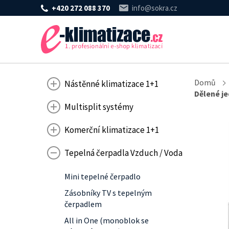
+420 272 088 370
info@sokra.cz
Domů
Nástěnné klimatizace 1+1
Dělené je
Multisplit systémy
Komerční klimatizace 1+1
Tepelná čerpadla Vzduch / Voda
Mini tepelné čerpadlo
Zásobníky TV s tepelným
čerpadlem
All in One (monoblok se