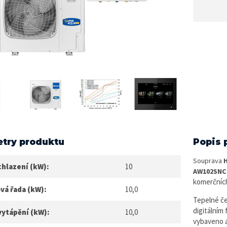
try produktu
Popis 
Souprava
H
chlazení (kW):
10
AW102SNC
komerčních
vá řada (kW):
10,0
Tepelné č
digitálním
vytápění (kW):
10,0
vybaveno a