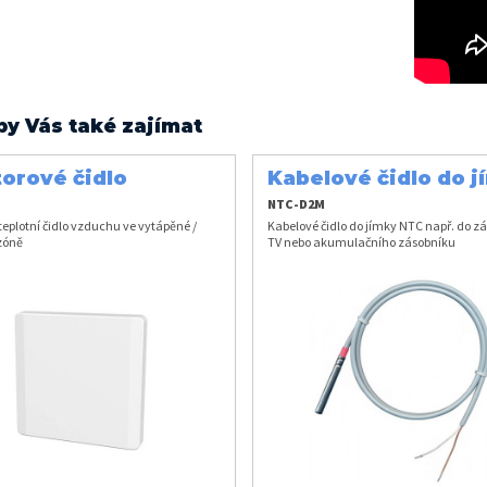
by Vás také zajímat
orové čidlo
Kabelové čidlo do j
chu NTC
NTC
NTC-D2M
eplotní čidlo vzduchu ve vytápěné /
Kabelové čidlo do jímky NTC např. do z
zóně
TV nebo akumulačního zásobníku