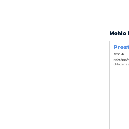
Mohlo 
Prost
vzdu
NTC-A
Nástěnné t
chlazené 