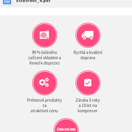
StrutFoot_4.pdf
99 % běžného
Rychlá a kvalitní
zařízení skladem a
doprava
ihned k dispozici
Prémiové produkty
Záruka 3 roky
za
a 10 let na
atraktivní cenu
kompresor