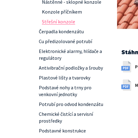
Nástěnné - sklopné konzole
Konzole příčníkem
Střešní konzole
Čerpadla kondenzátu
Cu předizolované potrubí
Elektronické alarmy, hlídače a
Stáhn
regulátory
P
Antivibrační podložky a šrouby
Plastové lišty a tvarovky
M
Podstavé nohy a trny pro
venkovní jednotky
Potrubí pro odvod kondenzátu
Chemické čistící a servisní
prostředky
Podstavné konstrukce