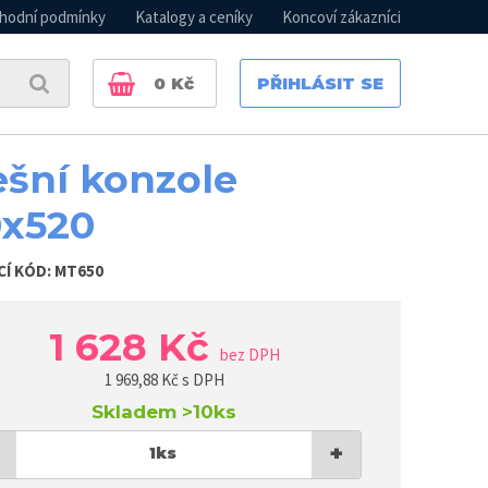
hodní podmínky
Katalogy a ceníky
Koncoví zákazníci
0
Kč
PŘIHLÁSIT SE
ešní konzole
x520
CÍ KÓD:
MT650
1 628 Kč
bez DPH
1 969,88
Kč s DPH
Skladem
>10ks
+
1
ks