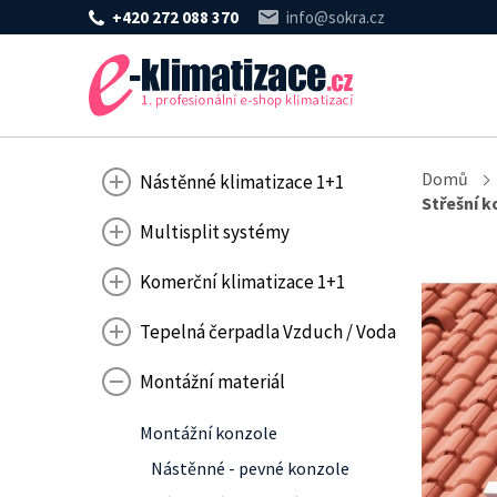
+420 272 088 370
info@sokra.cz
Domů
Nástěnné klimatizace 1+1
Střešní 
Multisplit systémy
Komerční klimatizace 1+1
Tepelná čerpadla Vzduch / Voda
Montážní materiál
Montážní konzole
Nástěnné - pevné konzole