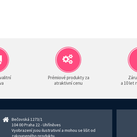
valitní
Prémiové produkty za
Záru
va
atraktivní cenu
a 10 let
Bečovská 1273/1
104 00 Praha 22 - Uhříněves
Vyobrazení jsou ilustrativní a mohou se lišit od
zakoupeného produktu.