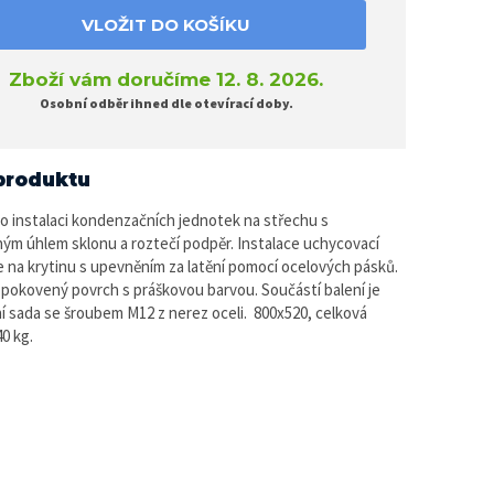
VLOŽIT DO KOŠÍKU
Zboží vám doručíme 12. 8. 2026.
Osobní odběr ihned dle otevírací doby.
produktu
o instalaci kondenzačních jednotek na střechu s
ným úhlem sklonu a roztečí podpěr. Instalace uchycovací
 na krytinu s upevněním za latění pomocí ocelových pásků.
 pokovený povrch s práškovou barvou. Součástí balení je
ní sada se šroubem M12 z nerez oceli. 800x520, celková
0 kg.