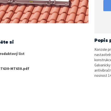
Popis 
ěte si
Konzole pr
roduktový list
nastavitel
konstrukce
Galvanicky
T630-MT650.pdf
antivibrač
nosnost 14