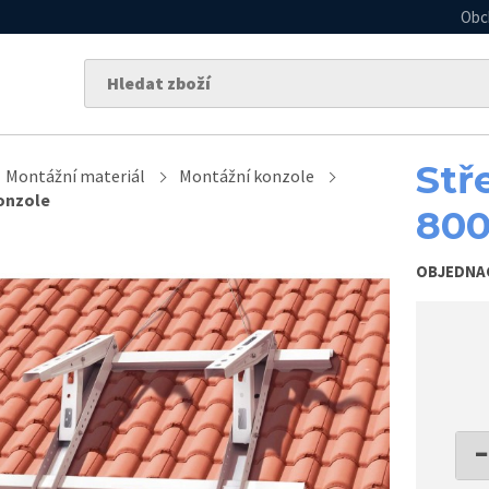
Obc
Stř
Montážní materiál
Montážní konzole
konzole
800
OBJEDNA
−