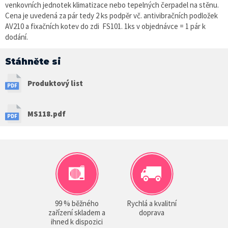
venkovních jednotek klimatizace nebo tepelných čerpadel na stěnu.
Cena je uvedená za pár tedy 2 ks podpěr vč. antivibračních podložek
AV210 a fixačních kotev do zdi FS101. 1ks v objednávce = 1 pár k
dodání.
Stáhněte si
Produktový list
MS118.pdf
99 % běžného
Rychlá a kvalitní
zařízení skladem a
doprava
ihned k dispozici