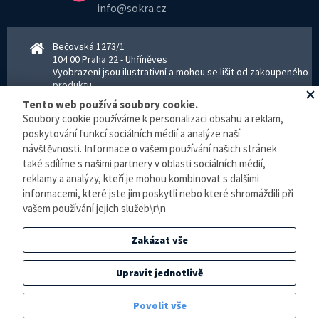
info@sokra.cz
Bečovská 1273/1
104 00 Praha 22 - Uhříněves
Vyobrazení jsou ilustrativní a mohou se lišit od zakoupeného
produktu.
www.sokra.cz
│
www.haier-klimatizace.cz
Tento web používá soubory cookie.
Soubory cookie používáme k personalizaci obsahu a reklam,
poskytování funkcí sociálních médií a analýze naší
Otevírací doba
návštěvnosti. Informace o vašem používání našich stránek
Pondělí–Pátek 8–16:30 hodin - kancelář
také sdílíme s našimi partnery v oblasti sociálních médií,
Pondělí–pátek 8–16:00 hodin - sklad
reklamy a analýzy, kteří je mohou kombinovat s dalšími
Zpracování osobních údajů
informacemi, které jste jim poskytli nebo které shromáždili při
vašem používání jejich služeb\r\n
© E-klimatizace.cz, všechna práva vyhrazena.
Zakázat vše
Internetový obchod
vytvořilo studio
BlueGhost
.
Elektronická evidence tržeb je zde prováděna v BĚŽNÉM REŽIMU. Podle zákona o
Upravit jednotlivě
evidenci tržeb je prodejce povinen vystavit kupujícímu účtenku. Zároveň je povinen
zaevidovat přijatou tržbu u správce daně online, v případě technického výpadku pak
Povolit vše
nejpozději do 48 hodin.