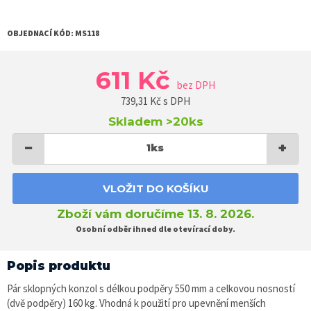
OBJEDNACÍ KÓD:
MS118
611 Kč
bez DPH
739,31
Kč s DPH
Skladem
>20ks
−
+
1
ks
VLOŽIT DO KOŠÍKU
Zboží vám doručíme 13. 8. 2026.
Osobní odběr ihned dle otevírací doby.
Popis produktu
Pár sklopných konzol s délkou podpěry 550 mm a celkovou nosností
(dvě podpěry) 160 kg. Vhodná k použití pro upevnění menších