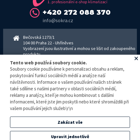
+420 272 088 370
info@sokra.cz
Bečovská 1273/1
104 00 Praha 22 - Uhříněves
Vyobrazení jsou ilustrativní a mohou se lišit od zakoupeného
produktu.
www.sokra.cz
│
www.haier-klimatizace.cz
Tento web používá soubory cookie.
Soubory cookie používáme k personalizaci obsahu a reklam,
poskytování funkcí sociálních médií a analýze naší
Otevírací doba
návštěvnosti. Informace o vašem používání našich stránek
Pondělí–Pátek 8–16:30 hodin - kancelář
také sdílíme s našimi partnery v oblasti sociálních médií,
Pondělí–pátek 8–16:00 hodin - sklad
reklamy a analýzy, kteří je mohou kombinovat s dalšími
Zpracování osobních údajů
informacemi, které jste jim poskytli nebo které shromáždili při
vašem používání jejich služeb\r\n
© E-klimatizace.cz, všechna práva vyhrazena.
Zakázat vše
Internetový obchod
vytvořilo studio
BlueGhost
.
Elektronická evidence tržeb je zde prováděna v BĚŽNÉM REŽIMU. Podle zákona o
Upravit jednotlivě