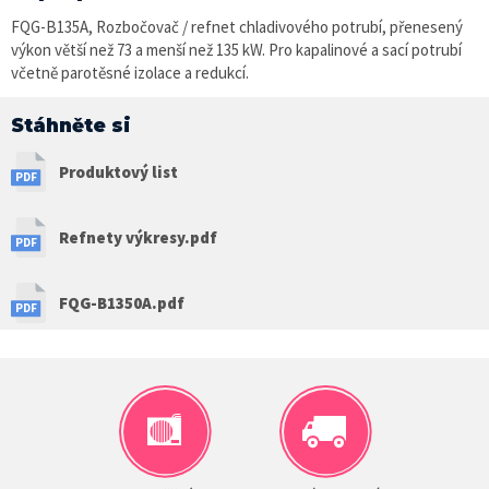
FQG-B135A, Rozbočovač / refnet chladivového potrubí, přenesený
výkon větší než 73 a menší než 135 kW. Pro kapalinové a sací potrubí
včetně parotěsné izolace a redukcí.
Stáhněte si
Produktový list
Refnety výkresy.pdf
FQG-B1350A.pdf