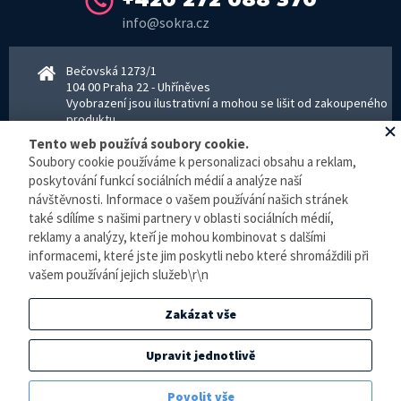
info@sokra.cz
Bečovská 1273/1
104 00 Praha 22 - Uhříněves
Vyobrazení jsou ilustrativní a mohou se lišit od zakoupeného
produktu.
www.sokra.cz
│
www.haier-klimatizace.cz
Tento web používá soubory cookie.
Soubory cookie používáme k personalizaci obsahu a reklam,
poskytování funkcí sociálních médií a analýze naší
Otevírací doba
návštěvnosti. Informace o vašem používání našich stránek
Pondělí–Pátek 8–16:30 hodin - kancelář
také sdílíme s našimi partnery v oblasti sociálních médií,
Pondělí–pátek 8–16:00 hodin - sklad
reklamy a analýzy, kteří je mohou kombinovat s dalšími
Zpracování osobních údajů
informacemi, které jste jim poskytli nebo které shromáždili při
vašem používání jejich služeb\r\n
© E-klimatizace.cz, všechna práva vyhrazena.
Zakázat vše
Internetový obchod
vytvořilo studio
BlueGhost
.
Elektronická evidence tržeb je zde prováděna v BĚŽNÉM REŽIMU. Podle zákona o
Upravit jednotlivě
evidenci tržeb je prodejce povinen vystavit kupujícímu účtenku. Zároveň je povinen
zaevidovat přijatou tržbu u správce daně online, v případě technického výpadku pak
Povolit vše
nejpozději do 48 hodin.