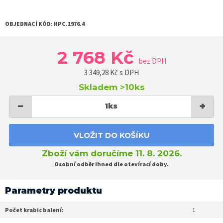
OBJEDNACÍ KÓD:
HPC.1976.4
2 768 Kč
bez DPH
3 349,28
Kč s DPH
Skladem
>10ks
−
+
1
ks
VLOŽIT DO KOŠÍKU
Zboží vám doručíme 11. 8. 2026.
Osobní odběr ihned dle otevírací doby.
Parametry produktu
Počet krabic balení:
1