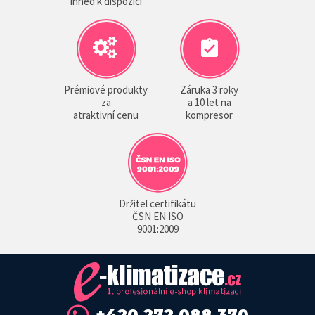
ihned k dispozici
Prémiové produkty
Záruka 3 roky
za
a 10 let na
atraktivní cenu
kompresor
Držitel certifikátu
ČSN EN ISO
9001:2009
+420 272 088 370