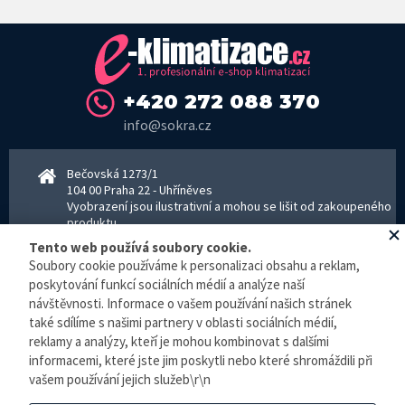
+420 272 088 370
info@sokra.cz
Bečovská 1273/1
104 00 Praha 22 - Uhříněves
Vyobrazení jsou ilustrativní a mohou se lišit od zakoupeného
produktu.
www.sokra.cz
│
www.haier-klimatizace.cz
Tento web používá soubory cookie.
Soubory cookie používáme k personalizaci obsahu a reklam,
poskytování funkcí sociálních médií a analýze naší
návštěvnosti. Informace o vašem používání našich stránek
Otevírací doba
Pondělí–Pátek 8–16:30 hodin - kancelář
také sdílíme s našimi partnery v oblasti sociálních médií,
Pondělí–pátek 8–16:00 hodin - sklad
reklamy a analýzy, kteří je mohou kombinovat s dalšími
Zpracování osobních údajů
informacemi, které jste jim poskytli nebo které shromáždili při
vašem používání jejich služeb\r\n