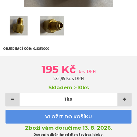
OBJEDNACÍ KÓD:
0.8350000
195 Kč
bez DPH
235,95
Kč s DPH
Skladem
>10ks
−
+
1
ks
VLOŽIT DO KOŠÍKU
Zboží vám doručíme 13. 8. 2026.
Osobní odběr ihned dle otevírací doby.