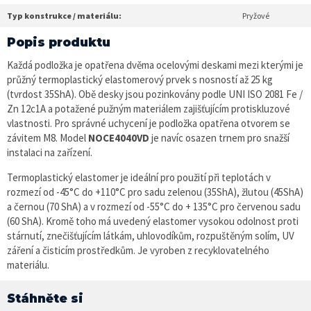
Typ konstrukce / materiálu:
Pryžové
Popis produktu
Každá podložka je opatřena dvěma ocelovými deskami mezi kterými je
průžný termoplastický elastomerový prvek s nosností až 25 kg
(tvrdost 35ShA). Obě desky jsou
pozinkovány podle UNI ISO 2081 Fe /
Zn 12c1A a potažené pužným materiálem zajišťujícím protiskluzové
vlastnosti. Pro správné uchycení je podložka opatřena otvorem se
závitem M8. Model
NOCE4040VD
je navíc osazen trnem pro snažší
instalaci na zařízení.
Termoplastický elastomer je ideální pro použití při teplotách
v
rozmezí od -45°C do +110°C pro sadu zelenou (
35ShA),
žlutou (
45ShA)
a černou (
70 ShA)
a v rozmezí od -55°C do + 135°C pro červenou sadu
(
60 ShA)
.
Kromě toho má uvedený elastomer vysokou odolnost proti
stárnutí, znečišťujícím látkám, uhlovodíkům, rozpuštěným solím, UV
záření a čisticím prostředkům. Je vyroben z recyklovatelného
materiálu.
Stáhněte si