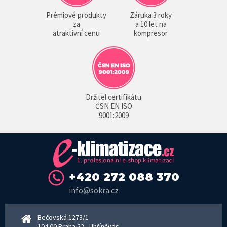
Prémiové produkty
Záruka 3 roky
za
a 10 let na
atraktivní cenu
kompresor
Držitel certifikátu
ČSN EN ISO
9001:2009
+420 272 088 370
info@sokra.cz
Bečovská 1273/1
104 00 Praha 22 - Uhříněves