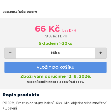
OBJEDNACÍ KÓD:
0910PM
66 Kč
bez DPH
79,86
Kč s DPH
Skladem
>20ks
−
+
16
ks
VLOŽIT DO KOŠÍKU
Zboží vám doručíme 12. 8. 2026.
Osobní odběr ihned dle otevírací doby.
Popis produktu
0910PM, Prostup do stěny, balení 16 ks. Min. objednatelné množství
= 1 balení.