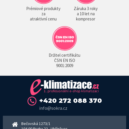
Prémiové produkty
Záruka 3 roky
za
a 10 let na
atraktivní cenu
kompresor
Držitel certifikátu
ČSN EN ISO
9001:2009
+420 272 088 370
info@sokra.cz
Bečovská 1273/1
104 00 Praha 22 - Uhříněves