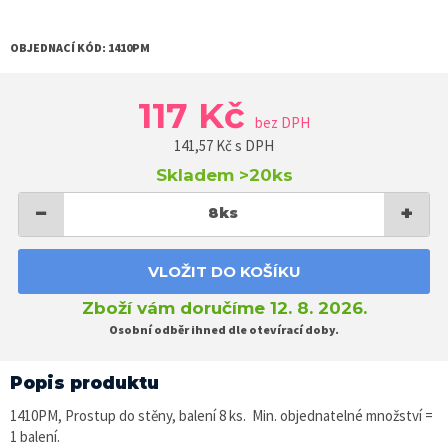
OBJEDNACÍ KÓD:
1410PM
117 Kč
bez DPH
141,57
Kč s DPH
Skladem
>20ks
−
+
8
ks
VLOŽIT DO KOŠÍKU
Zboží vám doručíme 12. 8. 2026.
Osobní odběr ihned dle otevírací doby.
Popis produktu
1410PM, Prostup do stěny, balení 8 ks. Min. objednatelné množství =
1 balení.