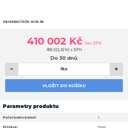
OBJEDNACÍ KÓD:
HCM-06
410 002 Kč
bez DPH
496 102,42
Kč s DPH
Do 30 dnů
−
+
1
ks
VLOŽIT DO KOŠÍKU
Parametry produktu
Počet krabic balení:
1
Výrobce:
Haier