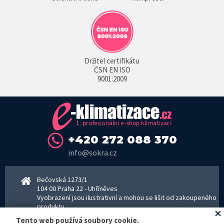
Držitel certifikátu
ČSN EN ISO
9001:2009
+420 272 088 370
info@sokra.cz
Bečovská 1273/1
104 00 Praha 22 - Uhříněves
Vyobrazení jsou ilustrativní a mohou se lišit od zakoupeného
produktu.
www.sokra.cz
│
www.haier-klimatizace.cz
Tento web používá soubory cookie.