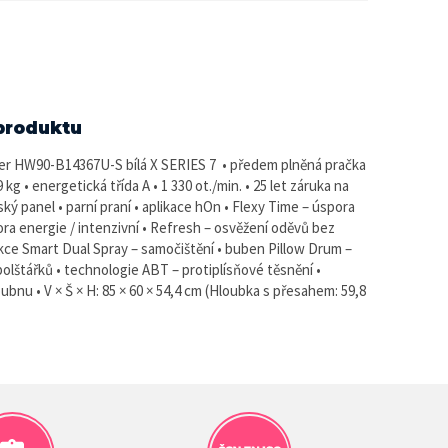
produktu
er HW90-B14367U-S bílá X SERIES 7 • předem plněná pračka
9 kg • energetická třída A • 1 330 ot./min. • 25 let záruka na
ký panel • parní praní • aplikace hOn • Flexy Time – úspora
ora energie / intenzivní • Refresh – osvěžení oděvů bez
nkce Smart Dual Spray – samočištění • buben Pillow Drum –
polštářků • technologie ABT – protiplísňové těsnění •
ubnu • V × Š × H: 85 × 60 × 54,4 cm (Hloubka s přesahem: 59,8