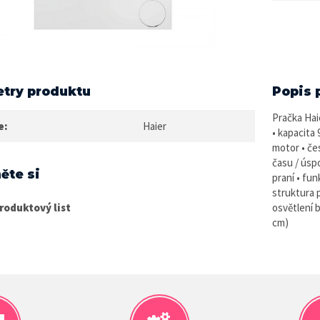
try produktu
Popis 
Pračka Hai
e:
Haier
• kapacita 
motor • čes
času / úsp
ěte si
praní • fu
struktura 
roduktový list
osvětlení b
cm)