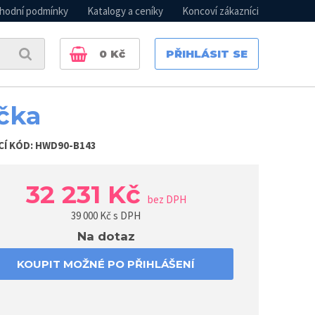
hodní podmínky
Katalogy a ceníky
Koncoví zákazníci
0
Kč
PŘIHLÁSIT SE
čka
CÍ KÓD:
HWD90-B143
32 231 Kč
bez DPH
39 000
Kč s DPH
Na dotaz
KOUPIT MOŽNÉ PO PŘIHLÁŠENÍ