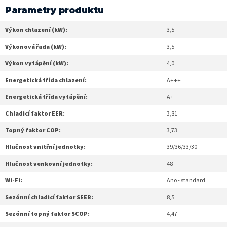
Parametry produktu
Výkon chlazení (kW):
3,5
Výkonová řada (kW):
3,5
Výkon vytápění (kW):
4,0
Energetická třída chlazení:
A+++
Energetická třída vytápění:
A+
Chladicí faktor EER:
3,81
Topný faktor COP:
3,73
Hlučnost vnitřní jednotky:
39/36/33/30
Hlučnost venkovní jednotky:
48
Wi-Fi:
Ano - standard
Sezónní chladicí faktor SEER:
8,5
Sezónní topný faktor SCOP:
4,47