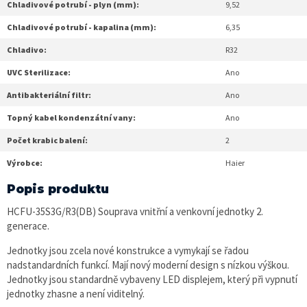
Chladivové potrubí - plyn (mm):
9,52
Chladivové potrubí - kapalina (mm):
6,35
Chladivo:
R32
UVC Sterilizace:
Ano
Antibakteriální filtr:
Ano
Topný kabel kondenzátní vany:
Ano
Počet krabic balení:
2
Výrobce:
Haier
Popis produktu
HCFU-35S3G/R3(DB) Souprava vnitřní a venkovní jednotky 2.
generace.
Jednotky jsou zcela nové konstrukce a vymykají se řadou
nadstandardních funkcí. Mají nový moderní design s nízkou výškou.
Jednotky jsou standardně vybaveny LED displejem, který při vypnutí
jednotky zhasne a není viditelný.