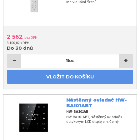
individuální řízení
2 562
bez DPH
3 100,02 s DPH
Do 30 dnů
−
+
1
ks
VLOŽIT DO KOŠÍKU
Nástěnný ovladač HW-
BA101ABT
HW-BA101AB
HW-BA101ABT, Nástěnný ovladač s
dotykovým LCD displejem, Černý