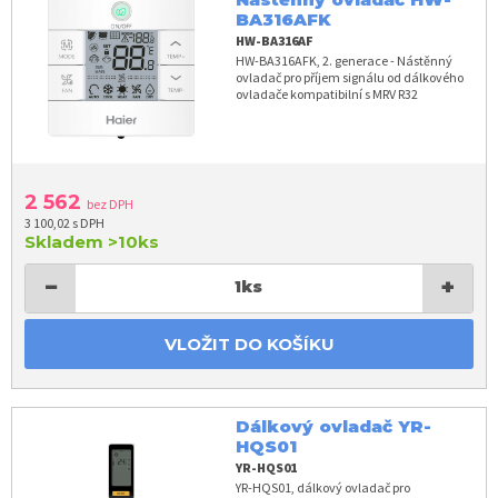
BA316AFK
HW-BA316AF
HW-BA316AFK, 2. generace - Nástěnný
ovladač pro příjem signálu od dálkového
ovladače kompatibilní s MRV R32
2 562
bez DPH
3 100,02 s DPH
Skladem
>10ks
−
+
1
ks
VLOŽIT DO KOŠÍKU
Dálkový ovladač YR-
HQS01
YR-HQS01
YR-HQS01, dálkový ovladač pro