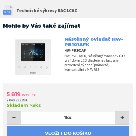
Technické výkresy RAC LCAC
Mohlo by Vás také zajímat
Nástěnný ovladač HW-
PB101AFK
HW-PB101AF
HW-PB101AFK, Nástěnný ovladač v ČJ s
grafickým LCD displejem v luxusním
provedení, týdenní plánovač,
kompatibilní s MRV R32
5 819
bez DPH
7 040,99 s DPH
Skladem
>3ks
−
+
1
ks
VLOŽIT DO KOŠÍKU