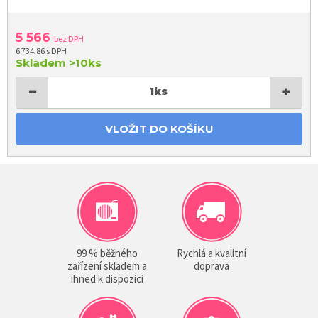
5 566
bez DPH
6 734,86 s DPH
Skladem
>10ks
−
+
1
ks
VLOŽIT DO KOŠÍKU
99 % běžného
Rychlá a kvalitní
zařízení skladem a
doprava
ihned k dispozici