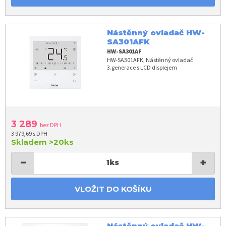
Nástěnný ovladač HW-
SA301AFK
HW-SA301AF
HW-SA301AFK, Nástěnný ovladač
3.generace s LCD displejem
3 289
bez DPH
3 979,69 s DPH
Skladem
>20ks
−
+
1
ks
VLOŽIT DO KOŠÍKU
Nástěnný ovladač HW-