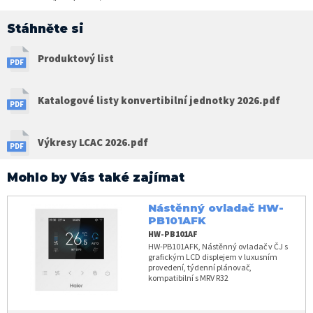
Stáhněte si
Produktový list
Katalogové listy konvertibilní jednotky 2026.pdf
Výkresy LCAC 2026.pdf
Mohlo by Vás také zajímat
Nástěnný ovladač HW-
PB101AFK
HW-PB101AF
HW-PB101AFK, Nástěnný ovladač v ČJ s
grafickým LCD displejem v luxusním
provedení, týdenní plánovač,
kompatibilní s MRV R32