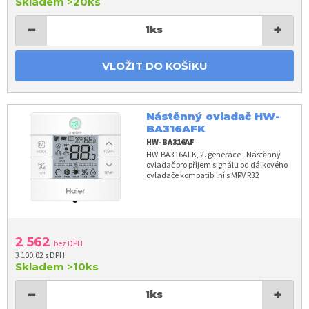
Skladem
>20ks
−
+
1
ks
VLOŽIT DO KOŠÍKU
Nástěnný ovladač HW-
BA316AFK
HW-BA316AF
HW-BA316AFK, 2. generace - Nástěnný
ovladač pro příjem signálu od dálkového
ovladače kompatibilní s MRV R32
2 562
bez DPH
3 100,02 s DPH
Skladem
>10ks
−
+
1
ks