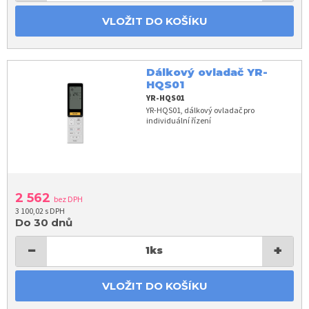
VLOŽIT DO KOŠÍKU
Dálkový ovladač YR-
HQS01
YR-HQS01
YR-HQS01, dálkový ovladač pro
individuální řízení
2 562
bez DPH
3 100,02 s DPH
Do 30 dnů
−
+
1
ks
VLOŽIT DO KOŠÍKU