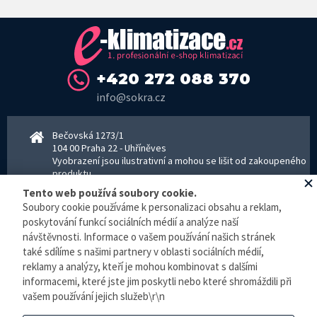
+420 272 088 370
info@sokra.cz
Bečovská 1273/1
104 00 Praha 22 - Uhříněves
Vyobrazení jsou ilustrativní a mohou se lišit od zakoupeného
produktu.
www.sokra.cz
│
www.haier-klimatizace.cz
Tento web používá soubory cookie.
Soubory cookie používáme k personalizaci obsahu a reklam,
poskytování funkcí sociálních médií a analýze naší
návštěvnosti. Informace o vašem používání našich stránek
Otevírací doba
Pondělí–Pátek 8–16:30 hodin - kancelář
také sdílíme s našimi partnery v oblasti sociálních médií,
Pondělí–pátek 8–16:00 hodin - sklad
reklamy a analýzy, kteří je mohou kombinovat s dalšími
Zpracování osobních údajů
informacemi, které jste jim poskytli nebo které shromáždili při
vašem používání jejich služeb\r\n