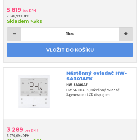
5 819
bez DPH
7 040,99 s DPH
Skladem
>3ks
−
+
1
ks
VLOŽIT DO KOŠÍKU
Nástěnný ovladač HW-
SA301AFK
HW-SA301AF
HW-SA301AFK, Nástěnný ovladač
3.generace s LCD displejem
3 289
bez DPH
3 979,69 s DPH