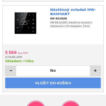
Nástěnný ovladač HW-
BA101ABT
HW-BA101AB
HW-BA101ABT, Nástěnný ovladač s
dotykovým LCD displejem, Černý
5 566
bez DPH
6 734,86 s DPH
Skladem
>10ks
−
+
1
ks
VLOŽIT DO KOŠÍKU