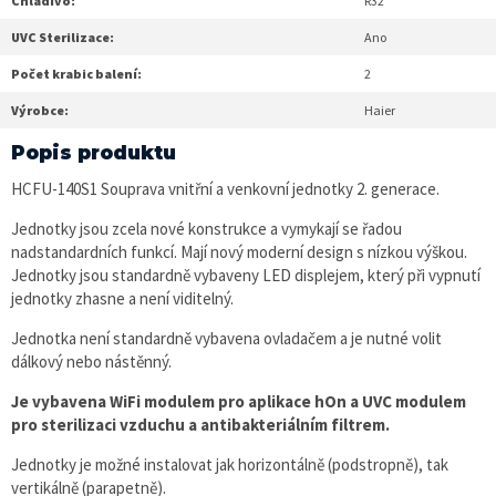
Chladivo:
R32
UVC Sterilizace:
Ano
Počet krabic balení:
2
Výrobce:
Haier
Popis produktu
HCFU-140S1 Souprava vnitřní a venkovní jednotky 2. generace.
Jednotky jsou zcela nové konstrukce a vymykají se řadou
nadstandardních funkcí. Mají nový moderní design s nízkou výškou.
Jednotky jsou standardně vybaveny LED displejem, který při vypnutí
jednotky zhasne a není viditelný.
Jednotka není standardně vybavena ovladačem a je nutné volit
dálkový nebo nástěnný.
Je vybavena WiFi modulem pro aplikace hOn a UVC modulem
pro sterilizaci vzduchu a antibakteriálním filtrem.
Jednotky je možné instalovat jak horizontálně (podstropně), tak
vertikálně (parapetně).