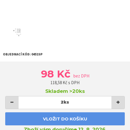
OBJEDNACÍ KÓD:
0451SP
98 Kč
bez DPH
118,58
Kč s DPH
Skladem
>20ks
−
+
2
ks
VLOŽIT DO KOŠÍKU
Zboží vám doručíme 12. 8. 2026.