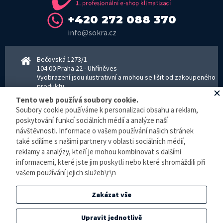
+420 272 088 370
info@sokra.cz
Bečovská 1273/1
104 00 Praha 22 - Uhříněves
Vyobrazení jsou ilustrativní a mohou se lišit od zakoupeného
produktu.
www.sokra.cz
│
www.haier-klimatizace.cz
Tento web používá soubory cookie.
Soubory cookie používáme k personalizaci obsahu a reklam,
poskytování funkcí sociálních médií a analýze naší
návštěvnosti. Informace o vašem používání našich stránek
Otevírací doba
Pondělí–Pátek 8–16:30 hodin - kancelář
také sdílíme s našimi partnery v oblasti sociálních médií,
Pondělí–pátek 8–16:00 hodin - sklad
reklamy a analýzy, kteří je mohou kombinovat s dalšími
Zpracování osobních údajů
informacemi, které jste jim poskytli nebo které shromáždili při
vašem používání jejich služeb\r\n
© E-klimatizace.cz, všechna práva vyhrazena.
Zakázat vše
Internetový obchod
vytvořilo studio
BlueGhost
.
Elektronická evidence tržeb je zde prováděna v BĚŽNÉM REŽIMU. Podle zákona o
Upravit jednotlivě