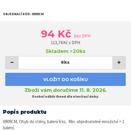
OBJEDNACÍ KÓD:
0909CM
94 Kč
bez DPH
113,74
Kč s DPH
Skladem
>20ks
−
+
6
ks
VLOŽIT DO KOŠÍKU
Zboží vám doručíme 11. 8. 2026.
Osobní odběr ihned dle otevírací doby.
Popis produktu
0909CM, Ohyb do stěny, balení 6 ks. Min. objednatelné množství = 1
balení.