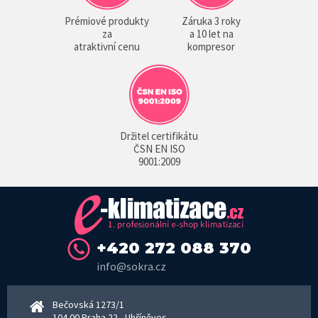
Prémiové produkty
Záruka 3 roky
za
a 10 let na
atraktivní cenu
kompresor
Držitel certifikátu
ČSN EN ISO
9001:2009
+420 272 088 370
info@sokra.cz
Bečovská 1273/1
104 00 Praha 22 - Uhříněves