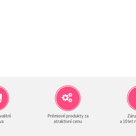
valitní
Prémiové produkty za
Záru
va
atraktivní cenu
a 10 let