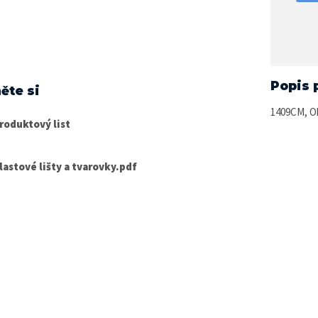
Popis 
ěte si
1409CM, Oh
roduktový list
lastové lišty a tvarovky.pdf