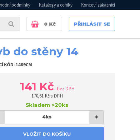
hodní podmínky
Katalogy a ceníky
Koncoví zákazníci
0
Kč
PŘIHLÁSIT SE
b do stěny 14
CÍ KÓD:
1409CM
141 Kč
bez DPH
170,61
Kč s DPH
Skladem
>20ks
+
4
ks
VLOŽIT DO KOŠÍKU