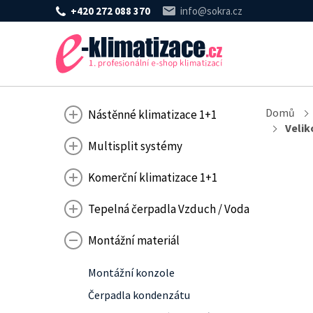
+420 272 088 370
info@sokra.cz
Domů
Nástěnné klimatizace 1+1
Velik
Multisplit systémy
Komerční klimatizace 1+1
Tepelná čerpadla Vzduch / Voda
Montážní materiál
Montážní konzole
Čerpadla kondenzátu