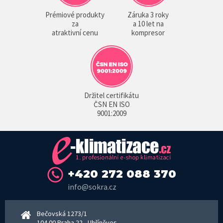
Prémiové produkty
Záruka 3 roky
za
a 10 let na
atraktivní cenu
kompresor
Držitel certifikátu
ČSN EN ISO
9001:2009
+420 272 088 370
info@sokra.cz
Bečovská 1273/1
104 00 Praha 22 - Uhříněves