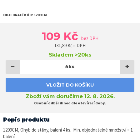
OBJEDNACÍ KÓD:
1209CM
109 Kč
bez DPH
131,89
Kč s DPH
Skladem
>20ks
−
+
4
ks
VLOŽIT DO KOŠÍKU
Zboží vám doručíme 12. 8. 2026.
Osobní odběr ihned dle otevírací doby.
Popis produktu
1209CM, Ohyb do stěny, balení 4 ks. Min. objednatelné množství = 1
balení.