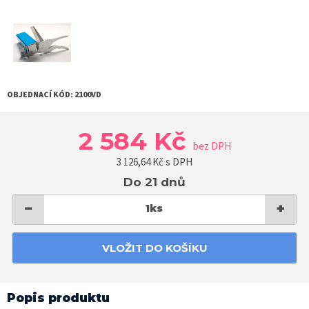
OBJEDNACÍ KÓD:
2100VD
2 584 Kč
bez DPH
3 126,64
Kč s DPH
Do 21 dnů
−
+
1
ks
VLOŽIT DO KOŠÍKU
Popis produktu