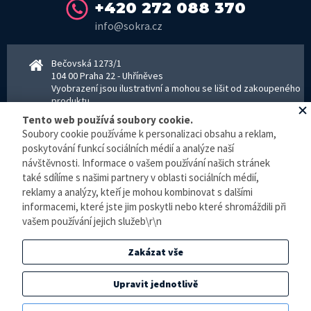
+420 272 088 370
info@sokra.cz
Bečovská 1273/1
104 00 Praha 22 - Uhříněves
Vyobrazení jsou ilustrativní a mohou se lišit od zakoupeného
produktu.
www.sokra.cz
│
www.haier-klimatizace.cz
Tento web používá soubory cookie.
Soubory cookie používáme k personalizaci obsahu a reklam,
poskytování funkcí sociálních médií a analýze naší
návštěvnosti. Informace o vašem používání našich stránek
Otevírací doba
Pondělí–Pátek 8–16:30 hodin - kancelář
také sdílíme s našimi partnery v oblasti sociálních médií,
Pondělí–pátek 8–16:00 hodin - sklad
reklamy a analýzy, kteří je mohou kombinovat s dalšími
Zpracování osobních údajů
informacemi, které jste jim poskytli nebo které shromáždili při
vašem používání jejich služeb\r\n
© E-klimatizace.cz, všechna práva vyhrazena.
Zakázat vše
Internetový obchod
vytvořilo studio
BlueGhost
.
Elektronická evidence tržeb je zde prováděna v BĚŽNÉM REŽIMU. Podle zákona o
Upravit jednotlivě
evidenci tržeb je prodejce povinen vystavit kupujícímu účtenku. Zároveň je povinen
zaevidovat přijatou tržbu u správce daně online, v případě technického výpadku pak