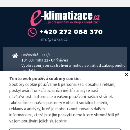
+420 272 088 370
info@sokra.cz
Bečovská 1273/1
104 00 Praha 22 - Uhříněves
Vyobrazení jsou ilustrativní a mohou se lišit od zakoupeného
produktu.
www.sokra.cz
│
www.haier-klimatizace.cz
Tento web používá soubory cookie.
Soubory cookie používáme k personalizaci obsahu a reklam,
poskytování funkcí sociálních médií a analýze naší
návštěvnosti. Informace o vašem používání našich stránek
Otevírací doba
Pondělí–Pátek 8–16:30 hodin - kancelář
také sdílíme s našimi partnery v oblasti sociálních médií,
Pondělí–pátek 8–16:00 hodin - sklad
reklamy a analýzy, kteří je mohou kombinovat s dalšími
Zpracování osobních údajů
informacemi, které jste jim poskytli nebo které shromáždili při
vašem používání jejich služeb\r\n