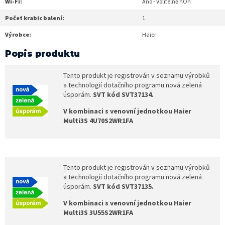
Wi-Fi:
Ano - Volitelně hOn
Počet krabic balení:
1
Výrobce:
Haier
Popis produktu
Tento produkt je registrován v seznamu výrobků
a technologií dotačního programu nová zelená
úsporám.
SVT kód SVT37134.
V kombinaci s venovní jednotkou Haier
Multi3S 4U70S2WR1FA
Tento produkt je registrován v seznamu výrobků
a technologií dotačního programu nová zelená
úsporám.
SVT kód SVT37135.
V kombinaci s venovní jednotkou Haier
Multi3S 3U55S2WR1FA