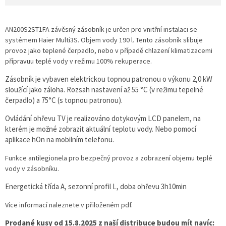
AN200S2ST1FA závěsný zásobník je určen pro vnitřní instalaci se
systémem Haier Multi3S. Objem vody 190 l. Tento zásobník slibuje
provoz jako teplené čerpadlo, nebo v případě chlazení klimatizacemi
přípravuu teplé vody v režimu 100% rekuperace.
Zásobník je vybaven elektrickou topnou patronou o výkonu 2,0 kW
sloužící jako záloha. Rozsah nastavení až 55 °C (v režimu tepelné
čerpadlo) a 75°C (s topnou patronou).
Ovládání ohřevu TV je realizováno dotykovým LCD panelem, na
kterém je možné zobrazit aktuální teplotu vody. Nebo pomocí
aplikace hOn na mobilním telefonu.
Funkce antilegionela pro bezpečný provoz a zobrazení objemu teplé
vody v zásobníku.
Energetická třída A, sezonní profil L, doba ohřevu 3h10min
Více informací naleznete v přiloženém pdf.
Prodané kusy od 15.8.2025 z naší distribuce budou mít navíc: