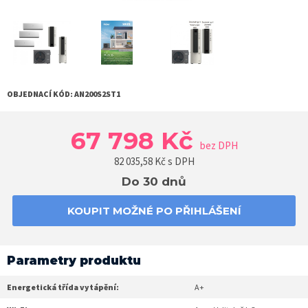
OBJEDNACÍ KÓD:
AN200S2ST1
67 798 Kč
bez DPH
82 035,58
Kč s DPH
Do 30 dnů
KOUPIT MOŽNÉ PO PŘIHLÁŠENÍ
Parametry produktu
Energetická třída vytápění:
A+