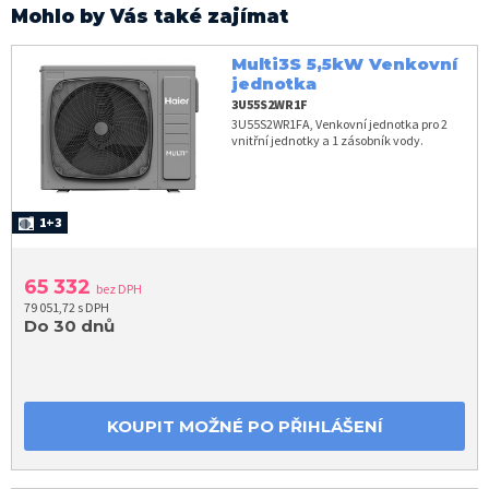
Mohlo by Vás také zajímat
Multi3S 5,5kW Venkovní
jednotka
3U55S2WR1F
3U55S2WR1FA, Venkovní jednotka pro 2
vnitřní jednotky a 1 zásobník vody.
1+3
65 332
bez DPH
79 051,72 s DPH
Do 30 dnů
KOUPIT MOŽNÉ PO PŘIHLÁŠENÍ