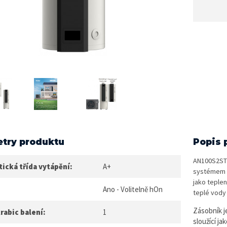
try produktu
Popis 
AN100S2ST1F
ická třída vytápění:
A+
systémem H
jako teple
Ano - Volitelně hOn
teplé vody
Zásobník j
rabic balení:
1
sloužící ja