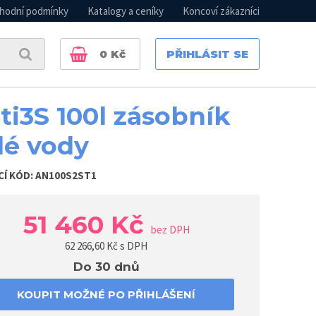
hodní podmínky
Katalogy a ceníky
Koncoví zákazníci
0
Kč
PŘIHLÁSIT SE
ti3S 100l zásobník
lé vody
CÍ KÓD:
AN100S2ST1
51 460 Kč
bez DPH
62 266,60
Kč s DPH
Do 30 dnů
KOUPIT MOŽNÉ PO PŘIHLÁŠENÍ