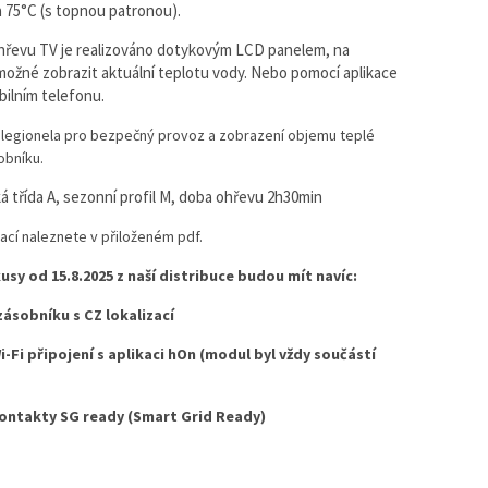
a 75°C (s topnou patronou).
hřevu TV je realizováno dotykovým LCD panelem, na
možné zobrazit aktuální teplotu vody. Nebo pomocí aplikace
ilním telefonu.
ilegionela pro bezpečný provoz a zobrazení objemu teplé
obníku.
á třída A, sezonní profil M, doba ohřevu 2h30min
ací naleznete v přiloženém pdf.
sy od 15.8.2025 z naší distribuce budou mít navíc:
zásobníku s CZ lokalizací
Wi-Fi připojení s aplikaci hOn (modul byl vždy součástí
 kontakty SG ready (Smart Grid Ready)