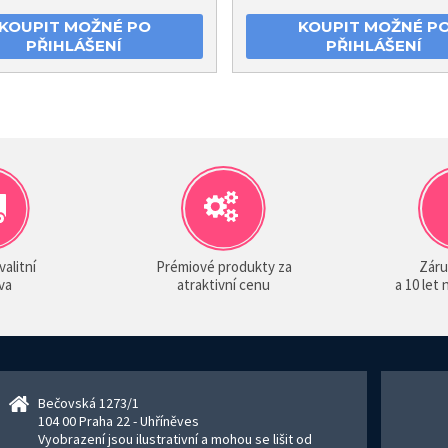
KOUPIT MOŽNÉ PO
KOUPIT MOŽNÉ P
PŘIHLÁŠENÍ
PŘIHLÁŠENÍ
valitní
Prémiové produkty za
Záru
va
atraktivní cenu
a 10 let
Bečovská 1273/1
104 00 Praha 22 - Uhříněves
Vyobrazení jsou ilustrativní a mohou se lišit od