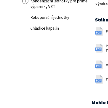
Kondenzační jednotky pro přímé
Výrobc
výparníky VZT
Rekuperační jednotky
Stáhn
Chladiče kapalin
P
P
T
M
T
Mohlo 