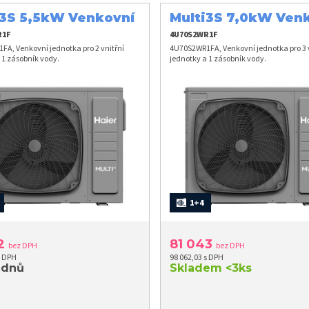
i3S 5,5kW Venkovní
Multi3S 7,0kW Ven
otka
jednotka
R1F
4U70S2WR1F
A, Venkovní jednotka pro 2 vnitřní
4U70S2WR1FA, Venkovní jednotka pro 3 v
 1 zásobník vody.
jednotky a 1 zásobník vody.
1+4
32
81 043
bez DPH
bez DPH
s DPH
98 062,03 s DPH
 dnů
Skladem
<3ks