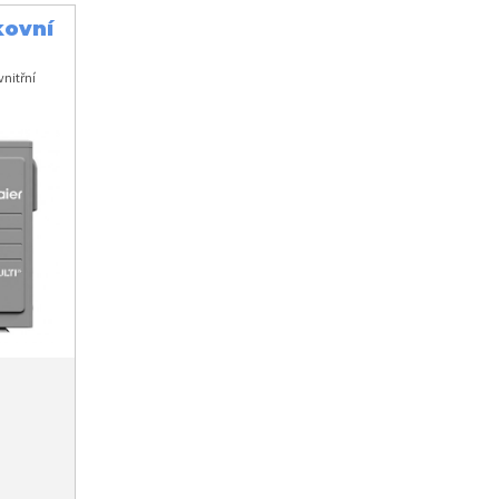
kovní
nitřní