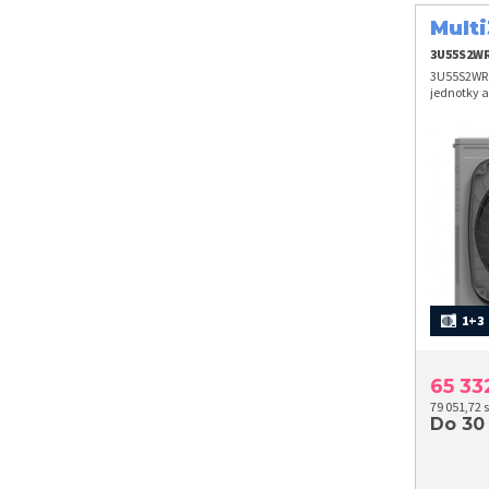
Mult
jedn
3U55S2W
3U55S2WR1F
jednotky a
1+3
65 3
79 051,72 
Do 30