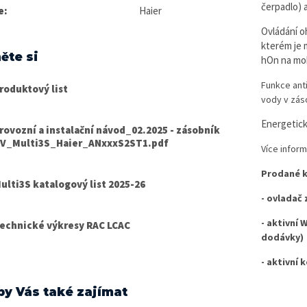
čerpadlo) 
e:
Haier
Ovládání o
kterém je 
ěte si
hOn na mob
Funkce ant
roduktový list
vody v zás
Energetick
rovozní a instalační návod_02.2025 - zásobník
V_Multi3S_Haier_ANxxxS2ST1.pdf
Více inform
Prodané ku
ulti3S katalogový list 2025-26
- ovladač 
- aktivní 
echnické výkresy RAC LCAC
dodávky)
- aktivní
by Vás také zajímat