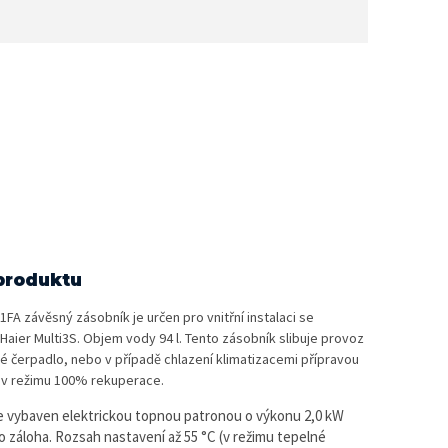
produktu
A závěsný zásobník je určen pro vnitřní instalaci se
aier Multi3S. Objem vody 94 l. Tento zásobník slibuje provoz
né čerpadlo, nebo v případě chlazení klimatizacemi přípravou
 v režimu 100% rekuperace.
e vybaven elektrickou topnou patronou o výkonu 2,0 kW
ko záloha. Rozsah nastavení až 55 °C (v režimu tepelné