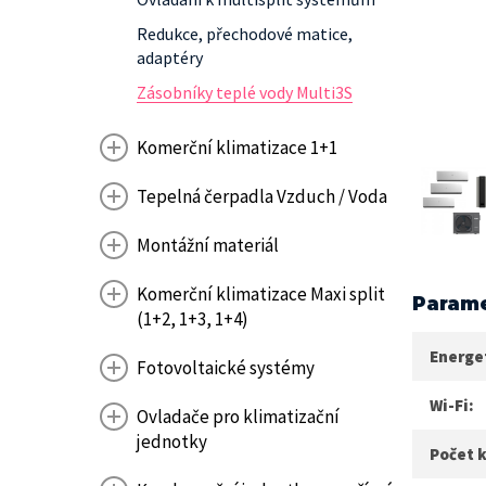
Redukce, přechodové matice,
adaptéry
Zásobníky teplé vody Multi3S
Komerční klimatizace 1+1
Tepelná čerpadla Vzduch / Voda
Montážní materiál
Komerční klimatizace Maxi split
Parame
(1+2, 1+3, 1+4)
Energet
Fotovoltaické systémy
Wi-Fi:
Ovladače pro klimatizační
jednotky
Počet k