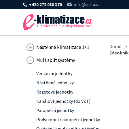
+420 272 088 370
info@sokra.cz
Domů
Nástěnné klimatizace 1+1
Zásobník
Multisplit systémy
Venkovní jednotky
Nástěnné jednotky
Kazetové jednotky
Kanálové jednotky (do VZT)
Parapetní jednotky
Podstropní / parapetní jednotky
Ovládání k multisplit systémům