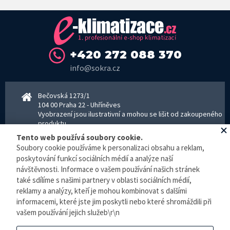
+420 272 088 370
info@sokra.cz
Bečovská 1273/1
104 00 Praha 22 - Uhříněves
Vyobrazení jsou ilustrativní a mohou se lišit od zakoupeného
produktu.
www.sokra.cz
│
www.haier-klimatizace.cz
Tento web používá soubory cookie.
Soubory cookie používáme k personalizaci obsahu a reklam,
poskytování funkcí sociálních médií a analýze naší
návštěvnosti. Informace o vašem používání našich stránek
Otevírací doba
Pondělí–Pátek 8–16:30 hodin - kancelář
také sdílíme s našimi partnery v oblasti sociálních médií,
Pondělí–pátek 8–16:00 hodin - sklad
reklamy a analýzy, kteří je mohou kombinovat s dalšími
Zpracování osobních údajů
informacemi, které jste jim poskytli nebo které shromáždili při
vašem používání jejich služeb\r\n