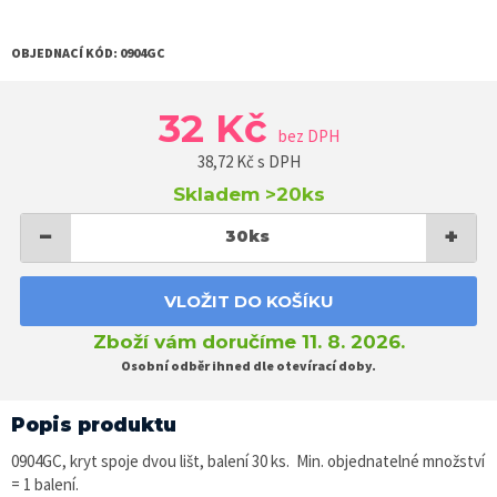
OBJEDNACÍ KÓD:
0904GC
32 Kč
bez DPH
38,72
Kč s DPH
Skladem
>20ks
−
+
30
ks
VLOŽIT DO KOŠÍKU
Zboží vám doručíme 11. 8. 2026.
Osobní odběr ihned dle otevírací doby.
Popis produktu
0904GC, kryt spoje dvou lišt, balení 30 ks. Min. objednatelné množství
= 1 balení.