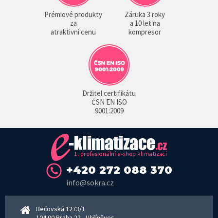
Prémiové produkty
Záruka 3 roky
za
a 10 let na
atraktivní cenu
kompresor
Držitel certifikátu
ČSN EN ISO
9001:2009
+420 272 088 370
info@sokra.cz
Bečovská 1273/1
104 00 Praha 22 - Uhříněves