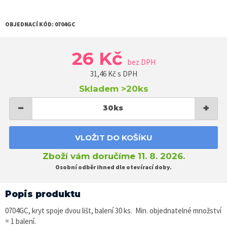
OBJEDNACÍ KÓD:
0704GC
26 Kč
bez DPH
31,46
Kč s DPH
Skladem
>20ks
−
+
30
ks
VLOŽIT DO KOŠÍKU
Zboží vám doručíme 11. 8. 2026.
Osobní odběr ihned dle otevírací doby.
Popis produktu
0704GC, kryt spoje dvou lišt, balení 30 ks. Min. objednatelné množství
= 1 balení.