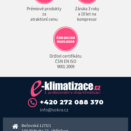
Prémiové produkty
Záruka 3 roky
za
a 10 let na
atraktivní cenu
kompresor
Držitel certifikátu
ČSN EN ISO
9001:2009
+420 272 088 370
info@sokra.cz
Bečovská 1273/1
104 00 Praha 22 - Uhříněves