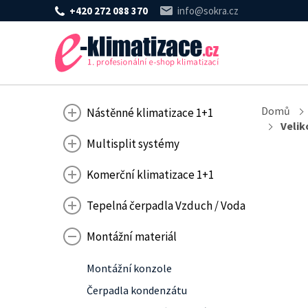
+420 272 088 370
info@sokra.cz
Domů
Nástěnné klimatizace 1+1
Velik
Multisplit systémy
Komerční klimatizace 1+1
Tepelná čerpadla Vzduch / Voda
Montážní materiál
Montážní konzole
Čerpadla kondenzátu