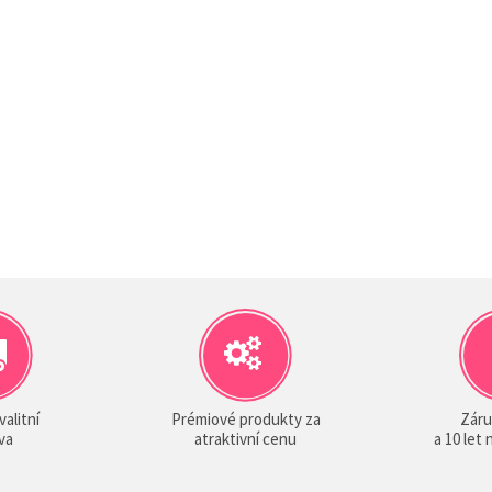
valitní
Prémiové produkty za
Záru
va
atraktivní cenu
a 10 let