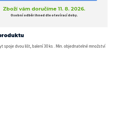
Zboží vám doručíme 11. 8. 2026.
Osobní odběr ihned dle otevírací doby.
produktu
t spoje dvou lišt, balení 30 ks . Min. objednatelné množství