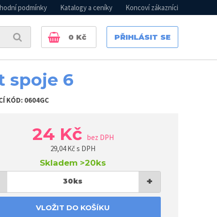
hodní podmínky
Katalogy a ceníky
Koncoví zákazníci
0
Kč
PŘIHLÁSIT SE
t spoje 6
CÍ KÓD:
0604GC
24 Kč
bez DPH
29,04
Kč s DPH
Skladem
>20ks
+
30
ks
VLOŽIT DO KOŠÍKU