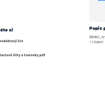
Popis 
ěte si
0604GC, kry
roduktový list
= 1 balení.
lastové lišty a tvarovky.pdf