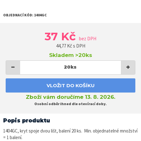
OBJEDNACÍ KÓD:
1404GC
37 Kč
bez DPH
44,77
Kč s DPH
Skladem
>20ks
−
+
20
ks
VLOŽIT DO KOŠÍKU
Zboží vám doručíme 13. 8. 2026.
Osobní odběr ihned dle otevírací doby.
Popis produktu
1404GC, kryt spoje dvou lišt, balení 20 ks. Min. objednatelné množství
= 1 balení.