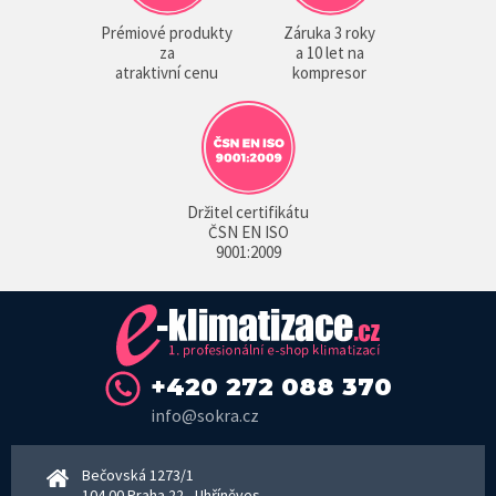
Prémiové produkty
Záruka 3 roky
za
a 10 let na
atraktivní cenu
kompresor
Držitel certifikátu
ČSN EN ISO
9001:2009
+420 272 088 370
info@sokra.cz
Bečovská 1273/1
104 00 Praha 22 - Uhříněves