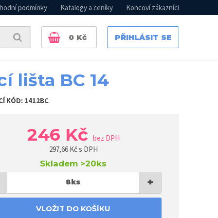
hodní podmínky
Katalogy a ceníky
Koncoví zákazníci
0
Kč
PŘIHLÁSIT SE
cí lišta BC 14
CÍ KÓD:
1412BC
246 Kč
bez DPH
297,66
Kč s DPH
Skladem
>20ks
+
8
ks
VLOŽIT DO KOŠÍKU