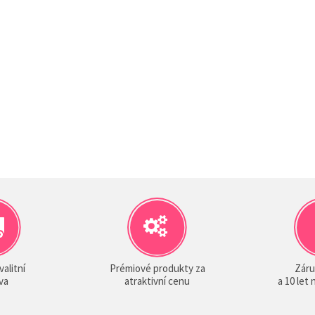
valitní
Prémiové produkty za
Záru
va
atraktivní cenu
a 10 let