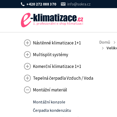
+420 272 088 370
info@sokra.cz
Domů
Nástěnné klimatizace 1+1
Velik
Multisplit systémy
Komerční klimatizace 1+1
Tepelná čerpadla Vzduch / Voda
Montážní materiál
Montážní konzole
Čerpadla kondenzátu