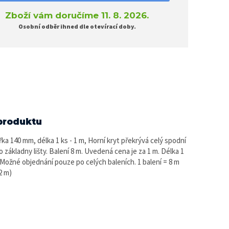
Zboží vám doručíme 11. 8. 2026.
Osobní odběr ihned dle otevírací doby.
produktu
ka 140 mm, délka 1 ks - 1 m, Horní kryt překrývá celý spodní
 základny lišty. Balení 8 m. Uvedená cena je za 1 m. Délka 1
. Možné objednání pouze po celých baleních. 1 balení = 8 m
 2 m)