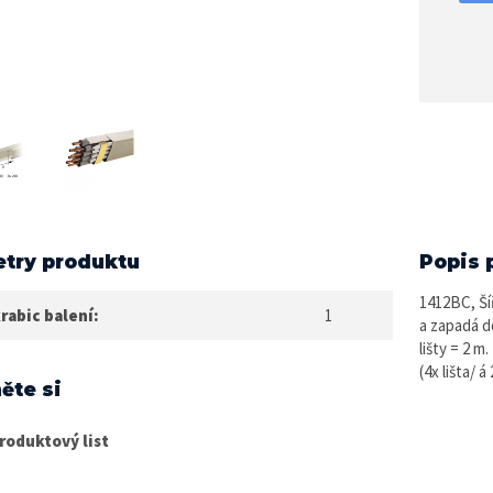
try produktu
Popis 
1412BC, Šíř
rabic balení:
1
a zapadá do
lišty = 2 m
(4x lišta/ á
ěte si
roduktový list