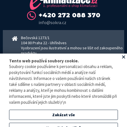
+420 272 088 370
info@sokra.cz
Bečovská 1273/1
104 00 Praha 22 - Uhříněves
Vyobrazení jsou ilustrativní a mohou se lišit od zakoupeného
produktu.
www.sokra.cz
│
www.haier-klimatizace.cz
Tento web používá soubory cookie.
Soubory cookie používáme k personalizaci obsahu a reklam,
poskytování funkcí sociálních médií a analýze naší
návštěvnosti. Informace o vašem používání našich stránek
Otevírací doba
Pondělí–Pátek 8–16:30 hodin - kancelář
také sdílíme s našimi partnery v oblasti sociálních médií,
Pondělí–pátek 8–16:00 hodin - sklad
reklamy a analýzy, kteří je mohou kombinovat s dalšími
Zpracování osobních údajů
informacemi, které jste jim poskytli nebo které shromáždili při
vašem používání jejich služeb\r\n
© E-klimatizace.cz, všechna práva vyhrazena.
Zakázat vše
Internetový obchod
vytvořilo studio
BlueGhost
.