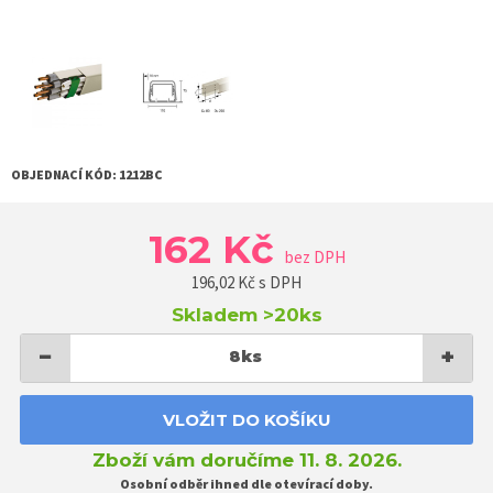
OBJEDNACÍ KÓD:
1212BC
162 Kč
bez DPH
196,02
Kč s DPH
Skladem
>20ks
−
+
8
ks
VLOŽIT DO KOŠÍKU
Zboží vám doručíme 11. 8. 2026.
Osobní odběr ihned dle otevírací doby.