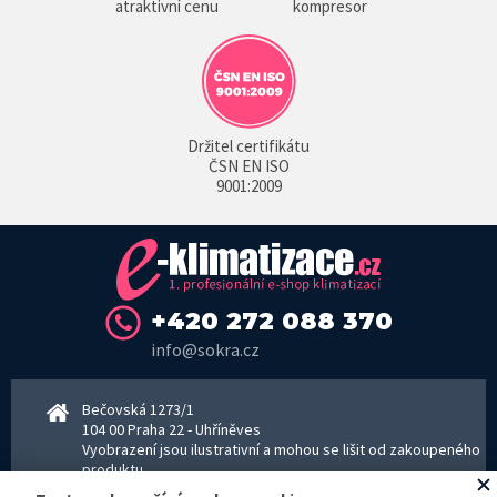
atraktivní cenu
kompresor
Držitel certifikátu
ČSN EN ISO
9001:2009
+420 272 088 370
info@sokra.cz
Bečovská 1273/1
104 00 Praha 22 - Uhříněves
Vyobrazení jsou ilustrativní a mohou se lišit od zakoupeného
produktu.
www.sokra.cz
│
www.haier-klimatizace.cz