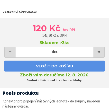
OBJEDNACÍ KÓD:
CNXX03
120 Kč
bez DPH
145,20
Kč s DPH
Skladem
>3ks
−
+
1
ks
VLOŽIT DO KOŠÍKU
Zboží vám doručíme 12. 8. 2026.
Osobní odběr ihned dle otevírací doby.
Popis produktu
Konektor pro připojení nástěnných jednotek do skupiny na jeden
nástěnný ovladač