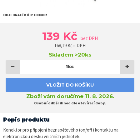
OBJEDNACÍ KÓD:
CNXX02
139 Kč
bez DPH
168,19
Kč s DPH
Skladem
>20ks
−
+
1
ks
VLOŽIT DO KOŠÍKU
Zboží vám doručíme 11. 8. 2026.
Osobní odběr ihned dle otevírací doby.
Popis produktu
Konektor pro připojení beznapěťového (on/off) kontaktu na
elektronickou desku vnitřních jednotek.