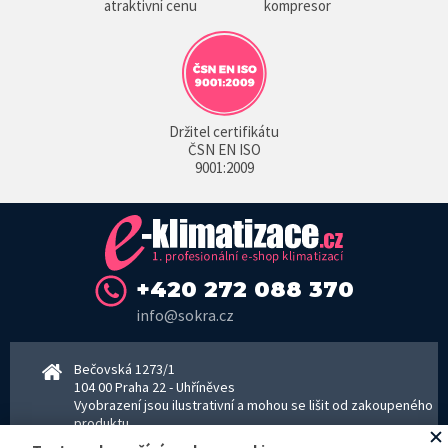
atraktivní cenu
kompresor
Držitel certifikátu
ČSN EN ISO
9001:2009
+420 272 088 370
info@sokra.cz
Bečovská 1273/1
104 00 Praha 22 - Uhříněves
Vyobrazení jsou ilustrativní a mohou se lišit od zakoupeného
produktu.
www.sokra.cz
│
www.haier-klimatizace.cz