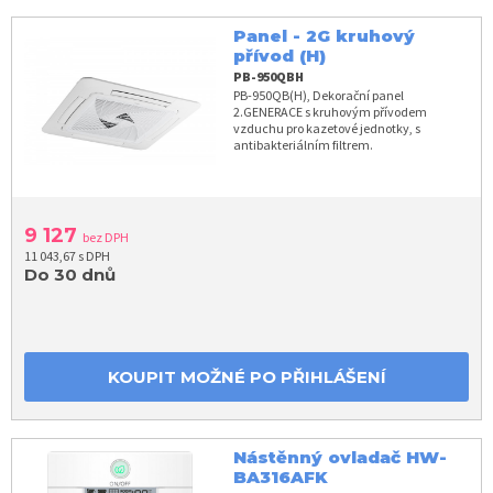
Panel - 2G kruhový
přívod (H)
PB-950QBH
PB-950QB(H), Dekorační panel
2.GENERACE s kruhovým přívodem
vzduchu pro kazetové jednotky, s
antibakteriálním filtrem.
9 127
bez DPH
11 043,67 s DPH
Do 30 dnů
KOUPIT MOŽNÉ PO PŘIHLÁŠENÍ
Nástěnný ovladač HW-
BA316AFK