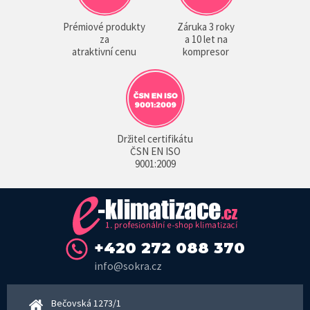
Prémiové produkty
Záruka 3 roky
za
a 10 let na
atraktivní cenu
kompresor
Držitel certifikátu
ČSN EN ISO
9001:2009
+420 272 088 370
info@sokra.cz
Bečovská 1273/1