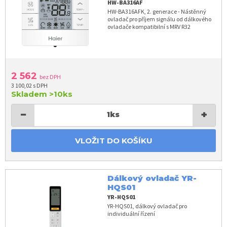
HW-BA316AF
HW-BA316AFK, 2. generace - Nástěnný
ovladač pro příjem signálu od dálkového
ovladače kompatibilní s MRV R32
2 562
bez DPH
3 100,02 s DPH
Skladem
>10ks
−
+
1
ks
VLOŽIT DO KOŠÍKU
Dálkový ovladač YR-
HQS01
YR-HQS01
YR-HQS01, dálkový ovladač pro
individuální řízení