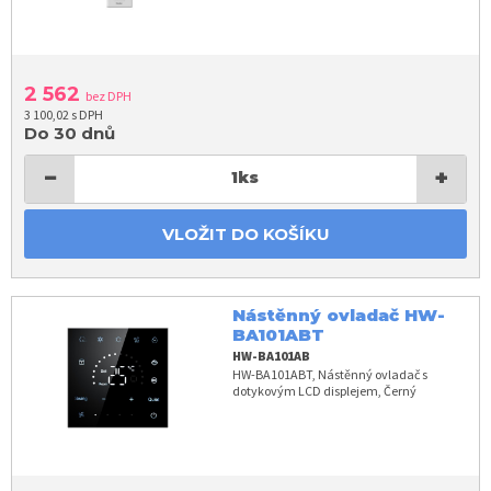
2 562
bez DPH
3 100,02 s DPH
Do 30 dnů
−
+
1
ks
VLOŽIT DO KOŠÍKU
Nástěnný ovladač HW-
BA101ABT
HW-BA101AB
HW-BA101ABT, Nástěnný ovladač s
dotykovým LCD displejem, Černý