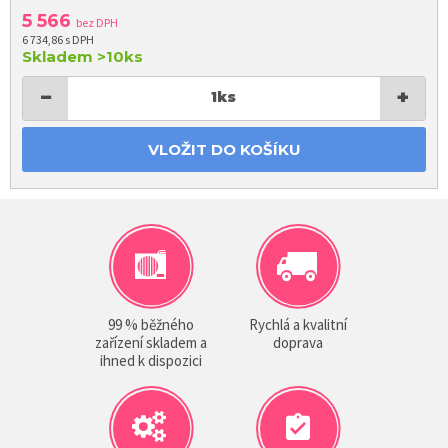
5 566
bez DPH
6 734,86 s DPH
Skladem
>10ks
−
+
1
ks
VLOŽIT DO KOŠÍKU
99 % běžného
Rychlá a kvalitní
zařízení skladem a
doprava
ihned k dispozici