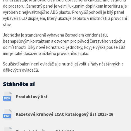
do prostoru. Samotný panel je velmi luxusním doplňkem interiéru a je
vyroben z nejkvalitnějšího ABS plastu. Pro vyšší pohodlí je bílý panel
vybaven LCD displejem, který ukazuje teplotu v místnosti a provozní
stav.
Jednotka je standardně vybavena čerpadlem kondenzátu,
beznapěťovým kontaktem a otvorem pro přívod čerstvého vzduchu
do místnosti. Díky nové konstrukci jednotky, kdy je výška pouze 183
mm je také dosaženo nízkého provozního hluku.
Součástí balení není ovladač a je nutné jej volit z řady nástěnných a
dálkových ovladačů.
Stáhněte si
Produktový list
Kazetové kruhové LCAC katalogový list 2025-26