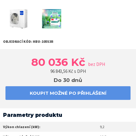
OBJEDNACÍ KÓD:
HBU-105S3R
80 036 Kč
bez DPH
96 843,56
Kč s DPH
Do 30 dnů
KOUPIT MOŽNÉ PO PŘIHLÁŠENÍ
Parametry produktu
Výkon chlazení (kW):
9,2