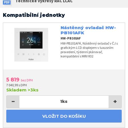
Technické výkresy RAC LCAC
Kompatibilní jednotky
Nástěnný ovladač HW-
PB101AFK
HW-PB101AF
HW-PB101AFK, Nástěnný ovladač v ČJ s
grafickým LCD displejem v luxusním
provedení, týdenní plánovač,
kompatibilní s MRV R32
5 819
bez DPH
7 040,99 s DPH
Skladem
>3ks
−
+
1
ks
VLOŽIT DO KOŠÍKU