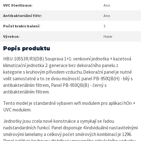
UVC Sterilizace:
Ano
Antibakteriální filtr:
Ano
Počet krabic balení:
3
Výrobce:
Haier
Popis produktu
HBU-105S3R/R3(DB) Souprava 1+1: venkovní jednotka + kazetová
klimatizační jednotka 2. generace bez dekoračního panelu z
kategorie s kruhovým přívodem vzduchu.Dekorační panel je nutné
volit samostatně a to ze dvou možností: panel PB-950QB(H) - bílý s
antibakteriálním filtrem, Panel PB-950QB(B) - černý s
antibakteriálním filtrem.
Tento model je standardně vybaven wifi modulem pro aplikaci hOn +
UVC modulem.
Jednotky jsou zcela nové konstrukce a vymykají se řadou
nadstandardních funkcí. Panel disponuje 4 indviduálně nastavitelnými
směrovými lamelamy a celkový počet směrových kombinací je 1296.
Panel zajišťuje kruhovou distribuci upraveného cirkulačního vzduchu