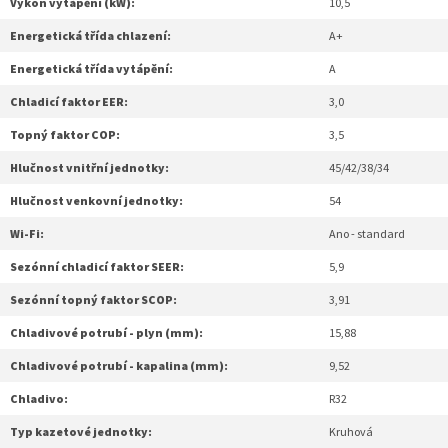
Výkon vytápění (kW):
10,5
Energetická třída chlazení:
A+
Energetická třída vytápění:
A
Chladicí faktor EER:
3,0
Topný faktor COP:
3,5
Hlučnost vnitřní jednotky:
45/42/38/34
Hlučnost venkovní jednotky:
54
Wi-Fi:
Ano - standard
Sezónní chladicí faktor SEER:
5,9
Sezónní topný faktor SCOP:
3,91
Chladivové potrubí - plyn (mm):
15,88
Chladivové potrubí - kapalina (mm):
9,52
Chladivo:
R32
Typ kazetové jednotky:
Kruhová