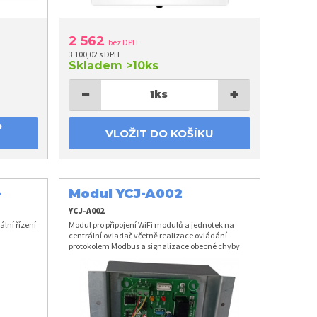
2 562
bez DPH
3 100,02 s DPH
Skladem
>10ks
−
+
1
ks
O
VLOŽIT DO KOŠÍKU
-
Modul YCJ-A002
YCJ-A002
lní řízení
Modul pro připojení WiFi modulů a jednotek na
centrální ovladač včetně realizace ovládání
protokolem Modbus a signalizace obecné chyby