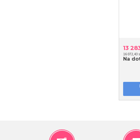
13 28
16 072,43 
Na do