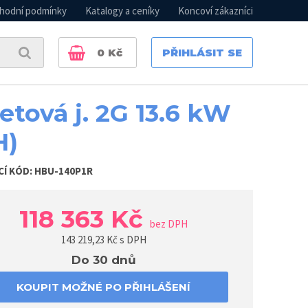
hodní podmínky
Katalogy a ceníky
Koncoví zákazníci
0
Kč
PŘIHLÁSIT SE
etová j. 2G 13.6 kW
H)
CÍ KÓD:
HBU-140P1R
118 363 Kč
bez DPH
143 219,23
Kč s DPH
Do 30 dnů
KOUPIT MOŽNÉ PO PŘIHLÁŠENÍ