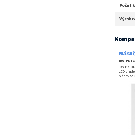
Počet k
Výrobc
Kompat
Nást
PB10
HW-PB10
HW-PB101A
LCD disple
plánovač, 