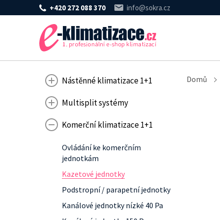
+420 272 088 370
info@sokra.cz
Domů
Nástěnné klimatizace 1+1
Multisplit systémy
Komerční klimatizace 1+1
Ovládání ke komerčním
jednotkám
Kazetové jednotky
Podstropní / parapetní jednotky
Kanálové jednotky nízké 40 Pa