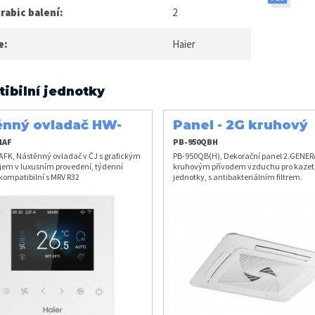
rabic balení:
2
e:
Haier
ibilní jednotky
ěnný ovladač HW-
Panel - 2G kruhový
1AFK
přívod (H)
1AF
PB-950QBH
FK, Nástěnný ovladač v ČJ s grafickým
PB-950QB(H), Dekorační panel 2.GENER
jem v luxusním provedení, týdenní
kruhovým přívodem vzduchu pro kazet
kompatibilní s MRV R32
jednotky, s antibakteriálním filtrem.