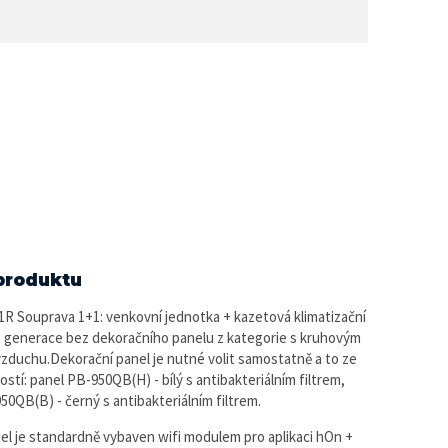
produktu
 Souprava 1+1: venkovní jednotka + kazetová klimatizační
. generace bez dekoračního panelu z kategorie s kruhovým
zduchu.Dekorační panel je nutné volit samostatně a to ze
stí: panel PB-950QB(H) - bílý s antibakteriálním filtrem,
50QB(B) - černý s antibakteriálním filtrem.
l je standardně vybaven wifi modulem pro aplikaci hOn +