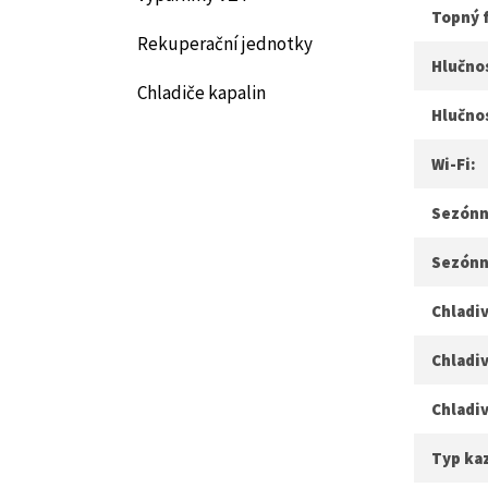
Topný 
Rekuperační jednotky
Hlučnos
Chladiče kapalin
Hlučno
Wi-Fi:
Sezónní
Sezónn
Chladiv
Chladiv
Chladi
Typ ka