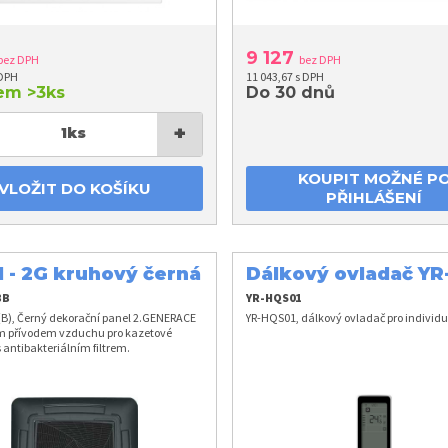
9 127
bez DPH
bez DPH
 DPH
11 043,67 s DPH
dem
>3ks
Do 30 dnů
+
1
ks
KOUPIT MOŽNÉ P
VLOŽIT DO KOŠÍKU
PŘIHLÁŠENÍ
 - 2G kruhový černá
Dálkový ovladač YR
d (H)
HQS01
BB
YR-HQS01
B), Černý dekorační panel 2.GENERACE
YR-HQS01, dálkový ovladač pro individuá
m přívodem vzduchu pro kazetové
s antibakteriálním filtrem.