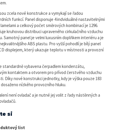
lem.
sou zcela nové konstrukce a vymykají se řadou
dních funkcí. Panel disponuje 4 indviduálně nastavitelnými
lamelami a celkový počet směrových kombinací je 1296.
šťuje kruhovou distribuci upraveného cirkulačního vzduchu
u. Samotný panel je velmi luxusním doplňkem interiéru a je
ejkvalitnějšího ABS plastu. Pro vyšší pohodlí je bílý panel
D displejem, který ukazuje teplotu v místnosti a provozní
je standardně vybavena čerpadlem kondenzátu,
vým kontaktem a otvorem pro přívod čerstvého vzduchu
ti. Díky nové konstrukci jednotky, kdy je výška pouze 183
 dosaženo nízkého provozního hluku.
lení není ovladač a je nutné jej volit z řady nástěnných a
ovladačů.
te si
duktový list