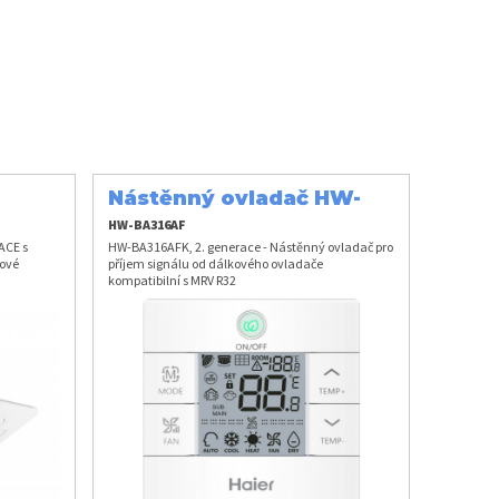
Nástěnný ovladač HW-
BA316AFK
HW-BA316AF
ACE s
HW-BA316AFK, 2. generace - Nástěnný ovladač pro
ové
příjem signálu od dálkového ovladače
kompatibilní s MRV R32