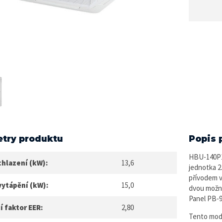
try produktu
Popis 
HBU-140P1R
chlazení (kW):
13,6
jednotka 2
přívodem v
vytápění (kW):
15,0
dvou možno
Panel PB-9
í faktor EER:
2,80
Tento mode