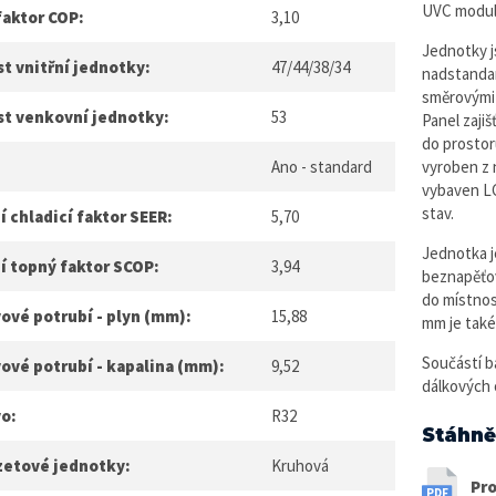
UVC modu
faktor COP:
3,10
Jednotky j
t vnitřní jednotky:
47/44/38/34
nadstandar
směrovými 
st venkovní jednotky:
53
Panel zaji
do prostor
Ano - standard
vyroben z n
vybaven LC
stav.
 chladicí faktor SEER:
5,70
Jednotka 
í topný faktor SCOP:
3,94
beznapěťo
do místnos
ové potrubí - plyn (mm):
15,88
mm je také
Součástí ba
ové potrubí - kapalina (mm):
9,52
dálkových 
vo:
R32
Stáhně
zetové jednotky:
Kruhová
Pro