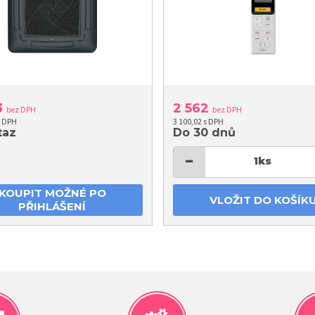
3
2 562
bez DPH
bez DPH
s DPH
3 100,02 s DPH
taz
Do 30 dnů
−
1
ks
KOUPIT MOŽNÉ PO
VLOŽIT DO KOŠÍK
PŘIHLÁŠENÍ