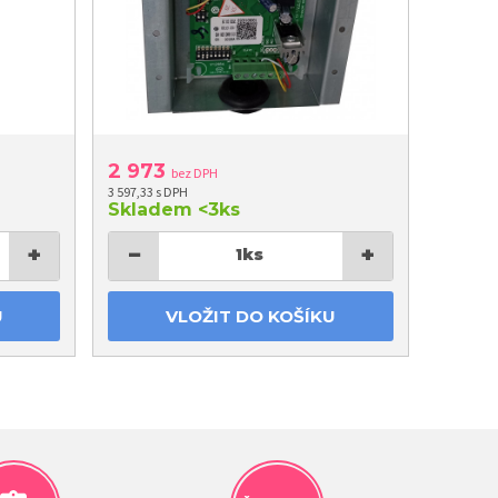
2 973
bez DPH
3 597,33 s DPH
Skladem
<3ks
+
−
+
1
ks
U
VLOŽIT DO KOŠÍKU