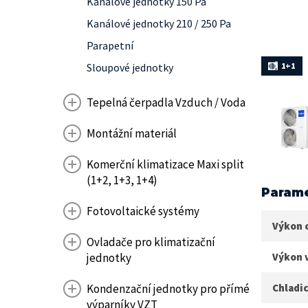
Kanálové jednotky 150 Pa
Kanálové jednotky 210 / 250 Pa
Parapetní
1+1
Sloupové jednotky
Tepelná čerpadla Vzduch / Voda
Montážní materiál
Komerční klimatizace Maxi split
(1+2, 1+3, 1+4)
Parame
Fotovoltaické systémy
Výkon 
Ovladače pro klimatizační
jednotky
Výkon 
Kondenzační jednotky pro přímé
Chladic
výparníky VZT