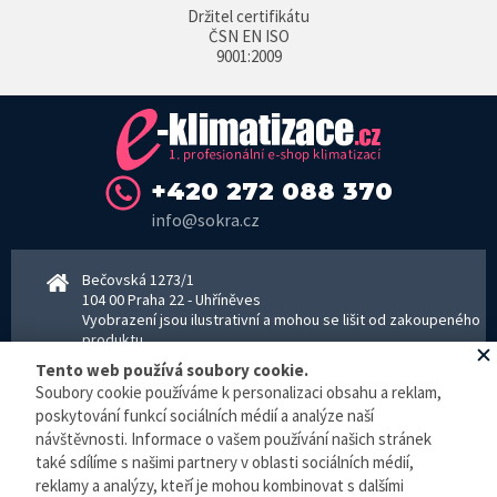
Držitel certifikátu
ČSN EN ISO
9001:2009
+420 272 088 370
info@sokra.cz
Bečovská 1273/1
104 00 Praha 22 - Uhříněves
Vyobrazení jsou ilustrativní a mohou se lišit od zakoupeného
produktu.
www.sokra.cz
│
www.haier-klimatizace.cz
Tento web používá soubory cookie.
Soubory cookie používáme k personalizaci obsahu a reklam,
poskytování funkcí sociálních médií a analýze naší
návštěvnosti. Informace o vašem používání našich stránek
Otevírací doba
Pondělí–Pátek 8–16:30 hodin - kancelář
také sdílíme s našimi partnery v oblasti sociálních médií,
Pondělí–pátek 8–16:00 hodin - sklad
reklamy a analýzy, kteří je mohou kombinovat s dalšími