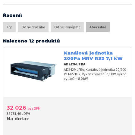
Řazení
:
Top
Od nejdražšího
Od nejlevnějšího
Abecedně
Nalezeno 12 produktů
Kanálová jednotka
200Pa MRV R32 7,1 kW
AD242MJFRA
AD242MJFRA, Kanálová jednotka 20/200
Pa MRV R32, Výkon chlazení 7,1 kW, výkon
vytápění 8,0 kW
32 026
bez DPH
38 751,46 s DPH
Na dotaz