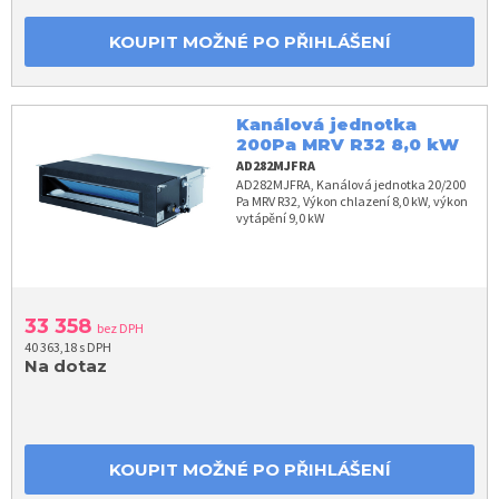
KOUPIT MOŽNÉ PO PŘIHLÁŠENÍ
Kanálová jednotka
200Pa MRV R32 8,0 kW
AD282MJFRA
AD282MJFRA, Kanálová jednotka 20/200
Pa MRV R32, Výkon chlazení 8,0 kW, výkon
vytápění 9,0 kW
33 358
bez DPH
40 363,18 s DPH
Na dotaz
KOUPIT MOŽNÉ PO PŘIHLÁŠENÍ