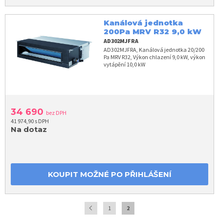
Kanálová jednotka
200Pa MRV R32 9,0 kW
AD302MJFRA
AD302MJFRA, Kanálová jednotka 20/200
Pa MRV R32, Výkon chlazení 9,0 kW, výkon
vytápění 10,0 kW
34 690
bez DPH
41 974,90 s DPH
Na dotaz
KOUPIT MOŽNÉ PO PŘIHLÁŠENÍ
1
2