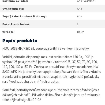
Nástěnný ovladač:
Ano - volitelně
UVC Sterilizace:
Ano
Topný kabel kondenzátní vany:
Ano
Počet krabic balení:
2
Výrobce:
Haier
Popis produktu
HDU-50S9MH/R3(DB), souprava vnitřní a venkovní jednotky.
Vnitřní jednotka disponuje max. externím tlakem 150 Pa,. ESP je
výchozí 25 pa a je možné jej změnit v rozmezí 25, 37, 50, 70, 90, 100,
110, 120, 130 a 150 Pa. Změna se provádí nástěnným ovladačem HW-
SA301AFK. Na jednotky lze napojit také přisávání čerstvého vzduchu
z venkovního prostředí místnosti a splnit tak hygienické požadavky
na přívod vzduchu do vnitřních prostor.
Součástí jednotky není ovladač a je nutné volit z řady nástěnných a
dálkových ovladačů. Při volbě dálkového ovladače je nutné zakoupit
také přijímač signálu RE-02.