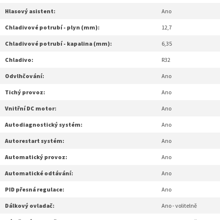
Hlasový asistent:
Ano
Chladivové potrubí - plyn (mm):
12,7
Chladivové potrubí - kapalina (mm):
6,35
Chladivo:
R32
Odvlhčování:
Ano
Tichý provoz:
Ano
Vnitřní DC motor:
Ano
Autodiagnostický systém:
Ano
Autorestart systém:
Ano
Automatický provoz:
Ano
Automatické odtávání:
Ano
PID přesná regulace:
Ano
Dálkový ovladač:
Ano - volitelně