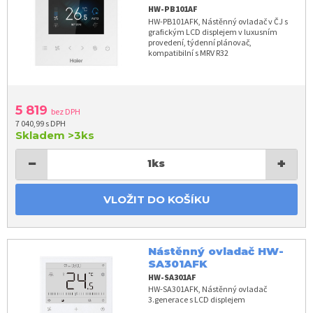
HW-PB101AF
HW-PB101AFK, Nástěnný ovladač v ČJ s
grafickým LCD displejem v luxusním
provedení, týdenní plánovač,
kompatibilní s MRV R32
5 819
bez DPH
7 040,99 s DPH
Skladem
>3ks
−
+
1
ks
VLOŽIT DO KOŠÍKU
Nástěnný ovladač HW-
SA301AFK
HW-SA301AF
HW-SA301AFK, Nástěnný ovladač
3.generace s LCD displejem