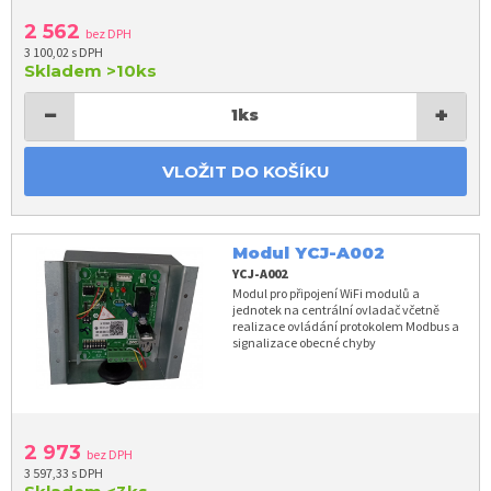
2 562
bez DPH
3 100,02 s DPH
Skladem
>10ks
−
+
1
ks
VLOŽIT DO KOŠÍKU
Modul YCJ-A002
YCJ-A002
Modul pro připojení WiFi modulů a
jednotek na centrální ovladač včetně
realizace ovládání protokolem Modbus a
signalizace obecné chyby
2 973
bez DPH
3 597,33 s DPH