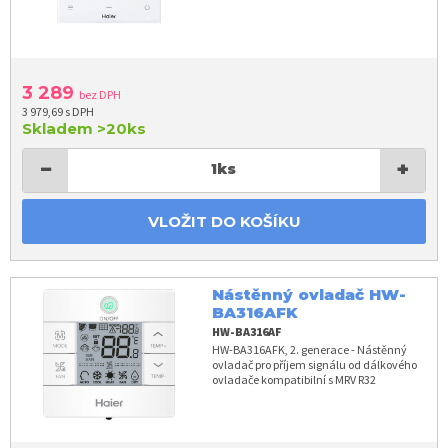
3 289
bez DPH
3 979,69 s DPH
Skladem
>20ks
−
+
1
ks
VLOŽIT DO KOŠÍKU
Nástěnný ovladač HW-
BA316AFK
HW-BA316AF
HW-BA316AFK, 2. generace - Nástěnný
ovladač pro příjem signálu od dálkového
ovladače kompatibilní s MRV R32