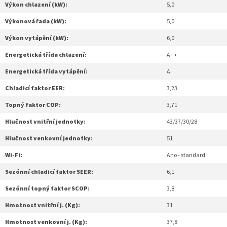
Výkon chlazení (kW):
5,0
Výkonová řada (kW):
5,0
Výkon vytápění (kW):
6,0
Energetická třída chlazení:
A++
Energetická třída vytápění:
A
Chladicí faktor EER:
3,23
Topný faktor COP:
3,71
Hlučnost vnitřní jednotky:
43/37/30/28
Hlučnost venkovní jednotky:
51
Wi-Fi:
Ano - standard
Sezónní chladicí faktor SEER:
6,1
Sezónní topný faktor SCOP:
3,8
Hmotnost vnitřní j. (Kg):
31
Hmotnost venkovní j. (Kg):
37,8