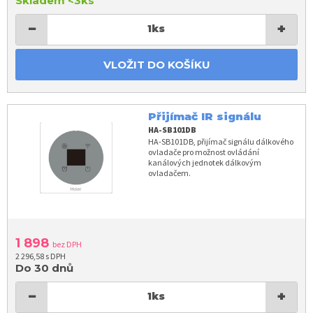
Skladem
<3ks
−
+
1
ks
VLOŽIT DO KOŠÍKU
Přijímač IR signálu
HA-SB101DB
HA-SB101DB, přijímač signálu dálkového
ovladače pro možnost ovládání
kanálových jednotek dálkovým
ovladačem.
1 898
bez DPH
2 296,58 s DPH
Do 30 dnů
−
+
1
ks