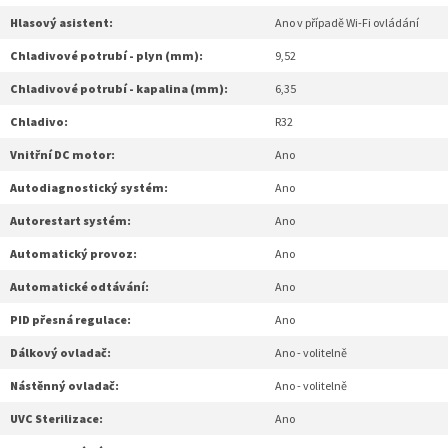
Hlasový asistent:
Ano v případě Wi-Fi ovládání
Chladivové potrubí - plyn (mm):
9,52
Chladivové potrubí - kapalina (mm):
6,35
Chladivo:
R32
Vnitřní DC motor:
Ano
Autodiagnostický systém:
Ano
Autorestart systém:
Ano
Automatický provoz:
Ano
Automatické odtávání:
Ano
PID přesná regulace:
Ano
Dálkový ovladač:
Ano - volitelně
Nástěnný ovladač:
Ano - volitelně
UVC Sterilizace:
Ano