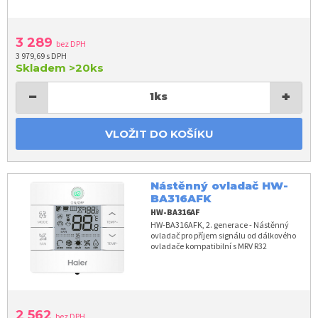
3 289
bez DPH
3 979,69 s DPH
Skladem
>20ks
−
+
1
ks
VLOŽIT DO KOŠÍKU
Nástěnný ovladač HW-
BA316AFK
HW-BA316AF
HW-BA316AFK, 2. generace - Nástěnný
ovladač pro příjem signálu od dálkového
ovladače kompatibilní s MRV R32
2 562
bez DPH