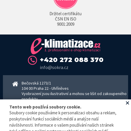
Držitel certifikátu
ČSN EN ISO
9001:2009
+420 272 088 370
info@sokra.cz
Bečovská 1273/1
104 00 Praha 22 - Uhříněves
Vyobrazení jsou ilustrativní a mohou se lišit od zakoupeného
produktu.
www.sokra.cz
│
www.haier-klimatizace.cz
Tento web používá soubory cookie.
Soubory cookie používáme k personalizaci obsahu a reklam,
poskytování funkcí sociálních médií a analýze naší
návštěvnosti. Informace o vašem používání našich stránek
Otevírací doba
Pondělí–Pátek 8–16:30 hodin - kancelář