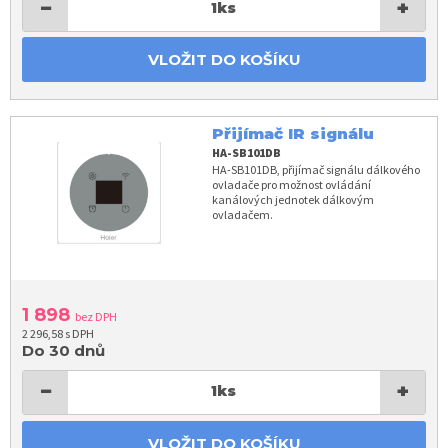
−
+
1
ks
VLOŽIT DO KOŠÍKU
Přijímač IR signálu
HA-SB101DB
HA-SB101DB, přijímač signálu dálkového
ovladače pro možnost ovládání
kanálových jednotek dálkovým
ovladačem.
1 898
bez DPH
2 296,58 s DPH
Do 30 dnů
−
+
1
ks
VLOŽIT DO KOŠÍKU