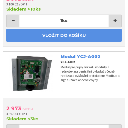
3 100,02 s DPH
Skladem
>10ks
−
+
1
ks
VLOŽIT DO KOŠÍKU
Modul YCJ-A002
YCJ-A002
Modul pro připojení WiFi modulů a
jednotek na centrální ovladač včetně
realizace ovládání protokolem Modbus a
signalizace obecné chyby
2 973
bez DPH
3 597,33 s DPH
Skladem
<3ks