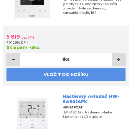
grafickým LCD displejem v luxusním
provedení, týdenní plánovač,
kompatibilní s MRV R32
5 819
bez DPH
7 040,99 s DPH
Skladem
>3ks
−
+
1
ks
VLOŽIT DO KOŠÍKU
Nástěnný ovladač HW-
SA301AFK
HW-SA301AF
HW-SA301AFK, Nástěnný ovladač
3.generace s LCD displejem