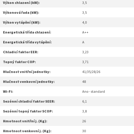
Výkon chlazení (kW):
3,5
Výkonová řada (kW):
3,5
Výkon vytápění (kW):
4,0
Energetická třída chlazení:
A++
Energetická třída vytápění:
A
Chladicí faktor EER:
3,23
Topný faktor COP:
3,71
Hlučnost vnitřní jednotky:
41/35/28/26
Hlučnost venkovní jednotky:
48
Wi-Fi:
Ano - standard
Sezónní chladicí faktor SEER:
6,1
Sezónní topný faktor SCOP:
3,8
Hmotnost vnitřní j. (Kg):
26
Hmotnost venkovní j. (Kg):
30