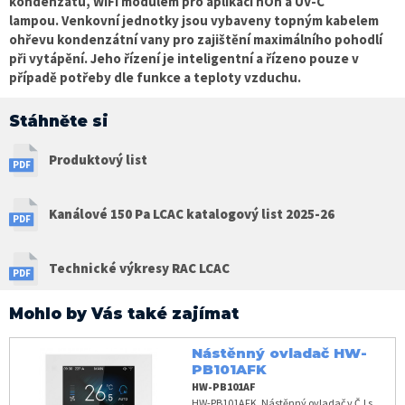
kondenzátu,
WiFi modulem pro aplikaci hOn a UV-C
lampou. Venkovní jednotky jsou
vybaveny topným kabelem
ohřevu kondenzátní vany
pro zajištění maximálního pohodlí
při vytápění. Jeho řízení je inteligentní a řízeno pouze v
případě potřeby dle funkce a teploty vzduchu.
Stáhněte si
Produktový list
Kanálové 150 Pa LCAC katalogový list 2025-26
Technické výkresy RAC LCAC
Mohlo by Vás také zajímat
Nástěnný ovladač HW-
PB101AFK
HW-PB101AF
HW-PB101AFK, Nástěnný ovladač v ČJ s