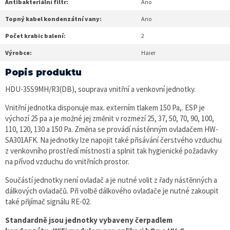
Antibakteriální filtr:
Ano
Topný kabel kondenzátní vany:
Ano
Počet krabic balení:
2
Výrobce:
Haier
Popis produktu
HDU-35S9MH/R3(DB), souprava vnitřní a venkovní jednotky.
Vnitřní jednotka disponuje max. externím tlakem 150 Pa,. ESP je
výchozí 25 pa a je možné jej změnit v rozmezí 25, 37, 50, 70, 90, 100,
110, 120, 130 a 150 Pa. Změna se provádí nástěnným ovladačem HW-
SA301AFK. Na jednotky lze napojit také přisávání čerstvého vzduchu
z venkovního prostředí místnosti a splnit tak hygienické požadavky
na přívod vzduchu do vnitřních prostor.
Součástí jednotky není ovladač a je nutné volit z řady nástěnných a
dálkových ovladačů. Při volbě dálkového ovladače je nutné zakoupit
také přijímač signálu RE-02.
Standardně jsou jednotky vybaveny čerpadlem