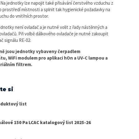
Na jednotky lze napojit také přisávání čerstvého vzduchu z
 prostředí místnosti a splnit tak hygienické požadavky na
uchu do vnitřních prostor.
ednotky není ovladač a je nutné volit z řady nástěnných a
ovladačů. Při volbě dálkového ovladače je nutné zakoupit
ač signálu RE-02.
ně jsou jednotky vybaveny čerpadlem
átu,
WiFi modulem pro aplikaci hOn a UV-C lampou a
riálním filtrem.
te si
duktový list
álové 150 Pa LCAC katalogový list 2025-26