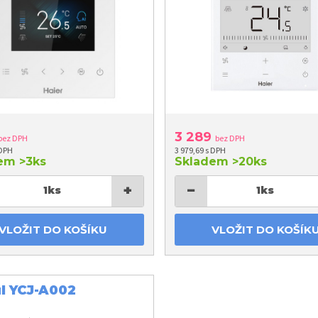
3 289
bez DPH
bez DPH
 DPH
3 979,69 s DPH
dem
>3ks
Skladem
>20ks
+
−
1
ks
1
ks
VLOŽIT DO KOŠÍKU
VLOŽIT DO KOŠÍK
l YCJ-A002