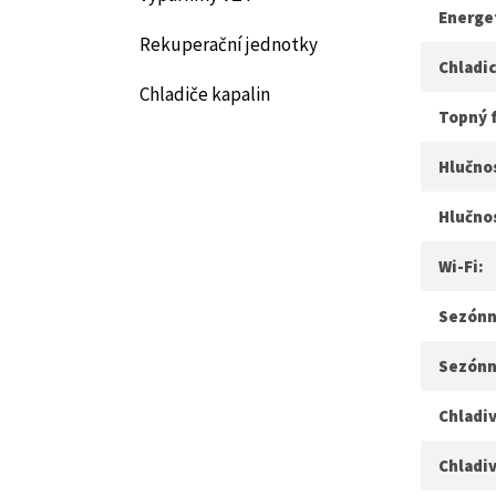
Energet
Rekuperační jednotky
Chladic
Chladiče kapalin
Topný 
Hlučnos
Hlučno
Wi-Fi:
Sezónní
Sezónn
Chladiv
Chladiv