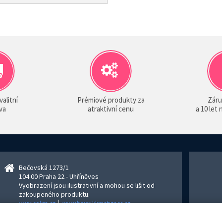
valitní
Prémiové produkty za
Záru
va
atraktivní cenu
a 10 let
Bečovská 1273/1
104 00 Praha 22 - Uhříněves
Vyobrazení jsou ilustrativní a mohou se lišit od
zakoupeného produktu.
www.sokra.cz
│
www.haier-klimatizace.cz