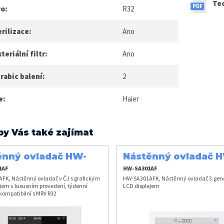
Te
vo:
R32
rilizace:
Ano
teriální filtr:
Ano
rabic balení:
2
e:
Haier
by Vás také zajímat
ěnný ovladač HW-
Nástěnný ovladač 
1AFK
SA301AFK
1AF
HW-SA301AF
FK, Nástěnný ovladač v ČJ s grafickým
HW-SA301AFK, Nástěnný ovladač 3.gen
jem v luxusním provedení, týdenní
LCD displejem
kompatibilní s MRV R32