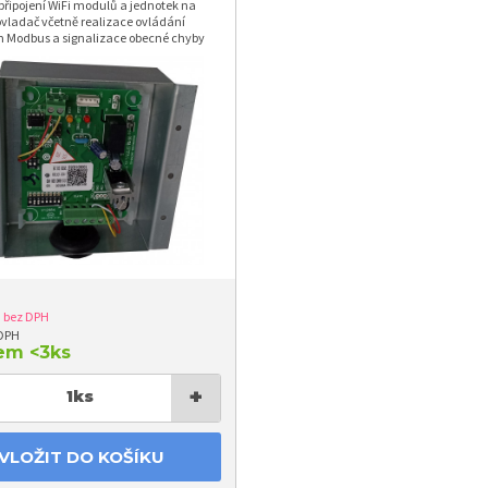
připojení WiFi modulů a jednotek na
ovladač včetně realizace ovládání
m Modbus a signalizace obecné chyby
3
bez DPH
 DPH
dem
<3ks
+
1
ks
VLOŽIT DO KOŠÍKU