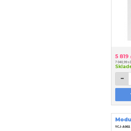
5 819
7 040,99 s
Skla
−
Modu
YCJ-A002