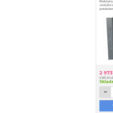
Modul pro 
centrální 
protokole
2 97
3 597,33 s
Skla
−