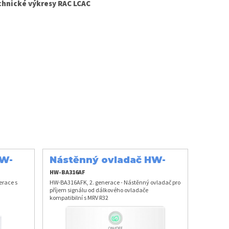
chnické výkresy RAC LCAC
HW-
Nástěnný ovladač HW-
BA316AFK
HW-BA316AF
erace s
HW-BA316AFK, 2. generace - Nástěnný ovladač pro
příjem signálu od dálkového ovladače
kompatibilní s MRV R32