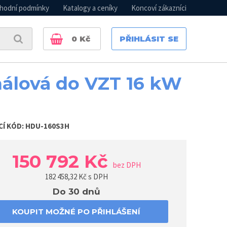
hodní podmínky
Katalogy a ceníky
Koncoví zákazníci
0
Kč
PŘIHLÁSIT SE
álová do VZT 16 kW
CÍ KÓD:
HDU-160S3H
150 792 Kč
bez DPH
182 458,32
Kč s DPH
Do 30 dnů
KOUPIT MOŽNÉ PO PŘIHLÁŠENÍ