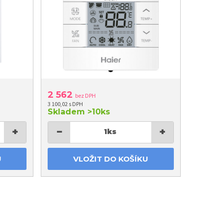
2 562
bez DPH
3 100,02 s DPH
Skladem
>10ks
+
−
+
1
ks
U
VLOŽIT DO KOŠÍKU