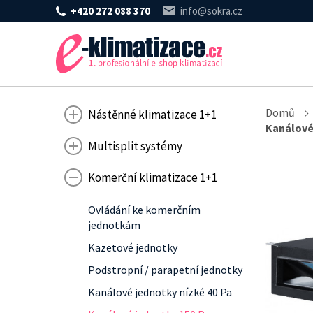
+420 272 088 370
info@sokra.cz
Domů
Nástěnné klimatizace 1+1
Kanálové
Multisplit systémy
Komerční klimatizace 1+1
Ovládání ke komerčním
jednotkám
Kazetové jednotky
Podstropní / parapetní jednotky
Kanálové jednotky nízké 40 Pa