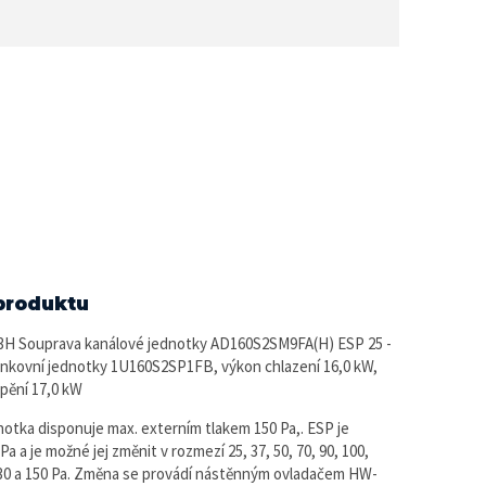
produktu
H Souprava kanálové jednotky AD160S2SM9FA(H) ESP 25 -
enkovní jednotky 1U160S2SP1FB, výkon chlazení 16,0 kW,
pění 17,0 kW
dnotka disponuje max. externím tlakem 150 Pa,. ESP je
Pa a je možné jej změnit v rozmezí 25, 37, 50, 70, 90, 100,
130 a 150 Pa. Změna se provádí nástěnným ovladačem HW-