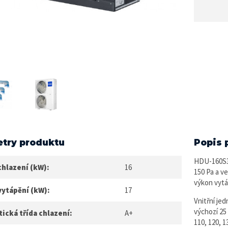
try produktu
Popis 
HDU-160S3
chlazení (kW):
16
150 Pa a v
výkon vytá
vytápění (kW):
17
Vnitřní je
výchozí 25 
ická třída chlazení:
A+
110, 120, 