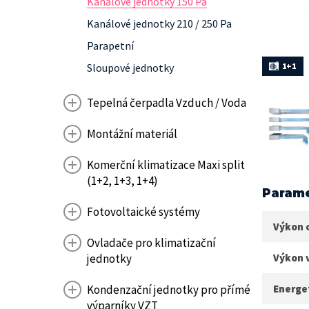
Kanálové jednotky 150 Pa
Kanálové jednotky 210 / 250 Pa
Parapetní
1+1
Sloupové jednotky
Tepelná čerpadla Vzduch / Voda
Montážní materiál
Komerční klimatizace Maxi split
(1+2, 1+3, 1+4)
Parame
Fotovoltaické systémy
Výkon 
Ovladače pro klimatizační
jednotky
Výkon 
Kondenzační jednotky pro přímé
Energet
výparníky VZT