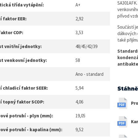
SA301AFK. 
ická třída vytápění:
A+
venkovního
přívod vzd
í faktor EER:
2,92
Součástí j
faktor COP:
3,53
dálkových 
také přijím
t vnitřní jednotky:
48/45/42/39
Standard
kondenz
st venkovní jednotky:
58
antibakte
Ano - standard
 chladicí faktor SEER:
5,94
Stáhně
í topný faktor SCOP:
4,06
Pro
ové potrubí - plyn (mm):
19,05
Kan
ové potrubí - kapalina (mm):
9,52