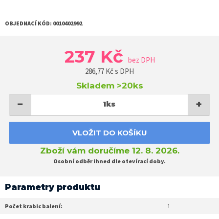
OBJEDNACÍ KÓD:
0010402992
237 Kč
bez DPH
286,77
Kč s DPH
Skladem
>20ks
−
+
1
ks
VLOŽIT DO KOŠÍKU
Zboží vám doručíme 12. 8. 2026.
Osobní odběr ihned dle otevírací doby.
Parametry produktu
Počet krabic balení:
1