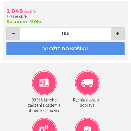
2 048
bez DPH
2 478,08 s DPH
Skladem
>20ks
−
+
1
ks
VLOŽIT DO KOŠÍKU
99 % běžného
Rychlá a kvalitní
zařízení skladem a
doprava
ihned k dispozici