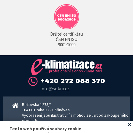
Držitel certifikátu
ČSN EN ISO
9001:2009
+420 272 088 370
info@sokra.cz
Bečovská 1273/1
104 00 Praha 22 - Uhříněves
Vyobrazení jsou ilustrativní a mohou se lišit od zakoupeného
produktu.
www.sokra.cz
│
www.haier-klimatizace.cz
Tento web používá soubory cookie.