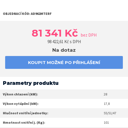
OBJEDNACÍ KÓD:
AD962MTERF
81 341 Kč
bez DPH
98 422,61
Kč s DPH
Na dotaz
KOUPIT MOŽNÉ PO PŘIHLÁŠENÍ
Parametry produktu
Výkon chlazení (kW):
28
Výkon vytápění (kW):
17,8
Hlučnost vnitřní jednotky:
55/51/47
Hmotnost vnitřní j. (Kg):
101