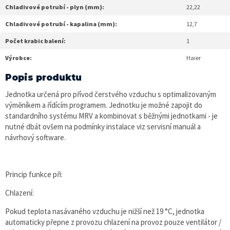
Chladivové potrubí - plyn (mm):
22,22
Chladivové potrubí - kapalina (mm):
12,7
Počet krabic balení:
1
Výrobce:
Haier
Popis produktu
Jednotka určená pro přívod čerstvého vzduchu s optimalizovaným
výměníkem a řídícím programem. Jednotku je možné zapojit do
standardního systému MRV a kombinovat s běžnými jednotkami - je
nutné dbát ovšem na podmínky instalace viz servisní manuál a
návrhový software.
Princip funkce při:
Chlazení:
Pokud teplota nasávaného vzduchu je nižší než 19 °C, jednotka
automaticky přepne z provozu chlazení na provoz pouze ventilátor /