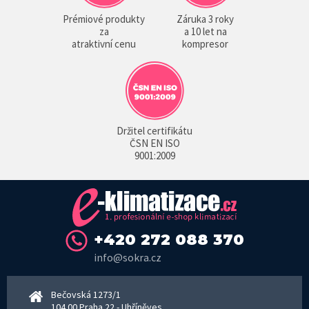
Prémiové produkty
Záruka 3 roky
za
a 10 let na
atraktivní cenu
kompresor
Držitel certifikátu
ČSN EN ISO
9001:2009
+420 272 088 370
info@sokra.cz
Bečovská 1273/1
104 00 Praha 22 - Uhříněves