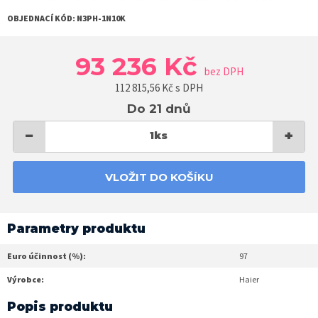
OBJEDNACÍ KÓD:
N3PH-1N10K
93 236 Kč
bez DPH
112 815,56
Kč s DPH
Do 21 dnů
−
+
1
ks
VLOŽIT DO KOŠÍKU
Parametry produktu
Euro účinnost (%):
97
Výrobce:
Haier
Popis produktu