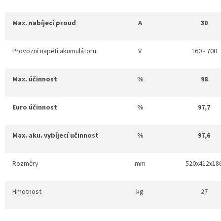
Max. nabíjecí proud
A
30
Provozní napětí akumulátoru
V
160 - 700
Max. účinnost
%
98
Euro účinnost
%
97,7
Max. aku. vybíjecí učinnost
%
97,6
Rozměry
mm
520x412x18
Hmotnost
kg
27