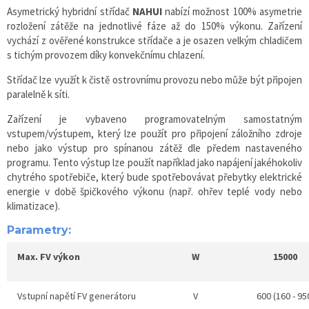
Asymetrický hybridní střídač
NAHUI
nabízí možnost 100% asymetrie
rozložení zátěže na jednotlivé fáze až do 150% výkonu. Zařízení
vychází z ověřené konstrukce střídače a je osazen velkým chladičem
s tichým provozem díky konvekčnímu chlazení.
Střídač lze využít k čistě ostrovnímu provozu nebo může být připojen
paralelně k síti.
Zařízení je vybaveno programovatelným samostatným
vstupem/výstupem, který lze použít pro připojení záložního zdroje
nebo jako výstup pro spínanou zátěž dle předem nastaveného
programu. Tento výstup lze použít například jako napájení jakéhokoliv
chytrého spotřebiče, který bude spotřebovávat přebytky elektrické
energie v době špičkového výkonu (např. ohřev teplé vody nebo
klimatizace).
Parametry:
Max. FV výkon
W
15000
Vstupní napětí FV generátoru
V
600 (160 - 95