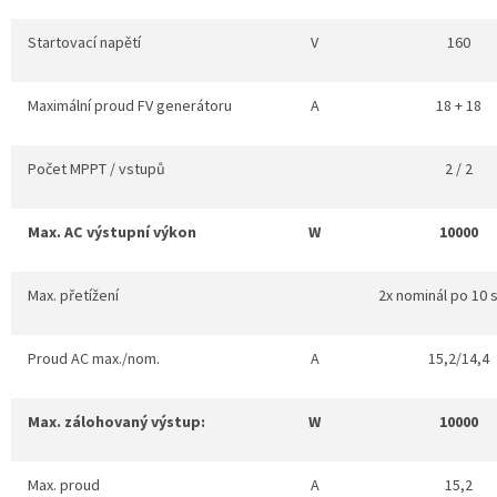
Startovací napětí
V
160
Maximální proud FV generátoru
A
18 + 18
Počet MPPT / vstupů
2 / 2
Max. AC výstupní výkon
W
10000
Max. přetížení
2x nominál po 10
Proud AC max./nom.
A
15,2/14,4
Max. zálohovaný výstup:
W
10000
Max. proud
A
15,2